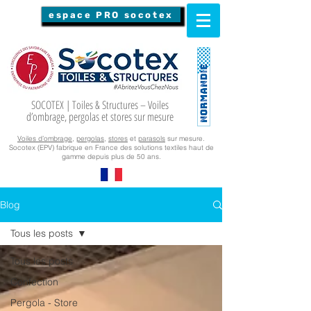
espace PRO socotex
SOCOTEX | Toiles & Structures – Voiles
d’ombrage, pergolas et stores sur mesure
Voiles d’ombrage
,
pergolas
,
stores
et
parasols
sur mesure.
Socotex (EPV) fabrique en France des solutions textiles haut de
gamme depuis plus de 50 ans.
Blog
Tous les posts
Tous les posts
Confection
Pergola - Store