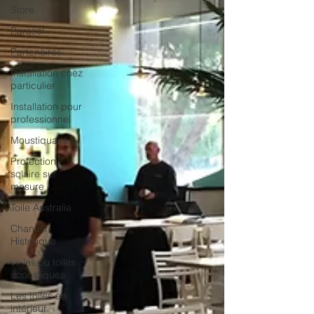
Store
Parasol
Partenaires
Installation chez
particulier
Installation pour
professionnel
Moustiquaires
Protection
solaire sur
mesure
Toile Australia
Chantier
Historique
voiles ou toiles
acoustiques
Les toiles en
intérieur