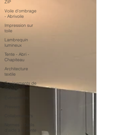
ZIP
Voile d'ombrage
- Abrivoile
Impression sur
toile
Lambrequin
lumineux
Tente - Abri -
Chapiteau
Architecture
textile
Equipements de
terrasse
Evénements
Presses
Collaborateurs
Normes - Outils
d'aide à la vente