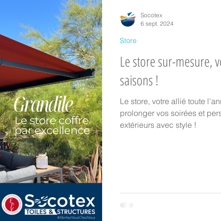
ture textile
Equipements de terrasse
Evénements
Presses
Socotex
6 sept. 2024
Store
Store
Parasol
Partenaires
Installation chez particulier
Le store sur-mesure, vot
saisons !
oustiquaires
Protection solaire sur mesure
Toile Australia
C
Le store, votre allié toute l'a
prolonger vos soirées et pe
extérieurs avec style !
toiles en intérieur
Les toiles en extérieur
Protection solaire avec 
responsabilité ♻️
Partenariats & Collaborations
Innovation & Sav