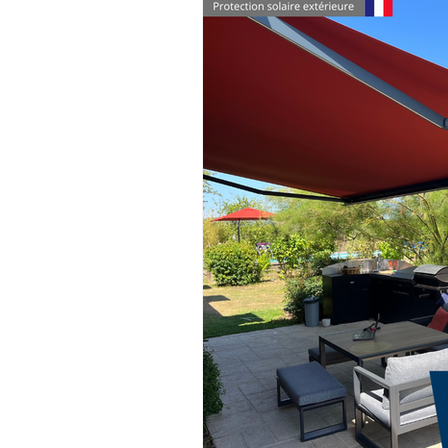
Tente - Abri - Chapiteau
Architec
Normes - Outils d'aide à la vente
Installation pour professionnel
M
voiles ou toiles acoustiques
Les 
Offre spéciale
Engagement & Éco
Protection solaire