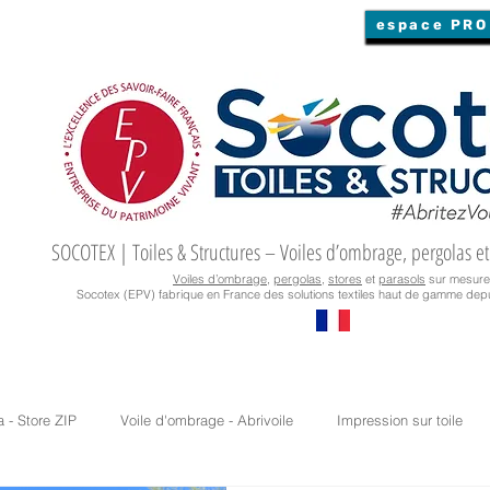
espace PRO
SOCOTEX | Toiles & Structures – Voiles d’ombrage, pergolas et
Voiles d’ombrage
,
pergolas
,
stores
et
parasols
sur mesure
Socotex (EPV) fabrique en France des solutions textiles haut de gamme depu
a - Store ZIP
Voile d'ombrage - Abrivoile
Impression sur toile