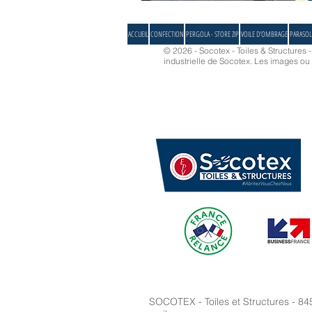
ACCUEIL
CONFECTION
PERGOLA - STORE ZIP
VOILE D'OMBRAGE
PARASOL
© 2026 - Socotex - Toiles & Structures 
industrielle de Socotex.
Les images ou d
SOCOTEX - Toiles et Structures - 84