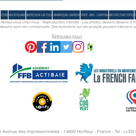
STORE
MOUSTIQUAIRE
IMPRESSION SUR TOILE
LAMBREQUIN LUMINEUX
TENTE - ABRI - CHAPITEAU
ARCHITECTURE TEXTILE
E
- Abritez-vous chez nous - Reproduction interdite - Les photos, dessins dessins d'im
essins sont non contractuels. Des évolutions sur les produits peuvent intervenir s
Retrouvez-nous
5 Avenue des Impressionnistes - 14600 Honfleur - France - Tél : (+33)