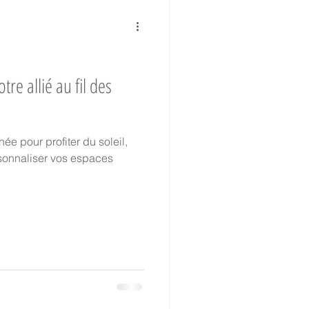
Collaborateurs
re allié au fil des
hantier Historique
nnée pour profiter du soleil,
rsonnaliser vos espaces
TVA réduite
oir-faire