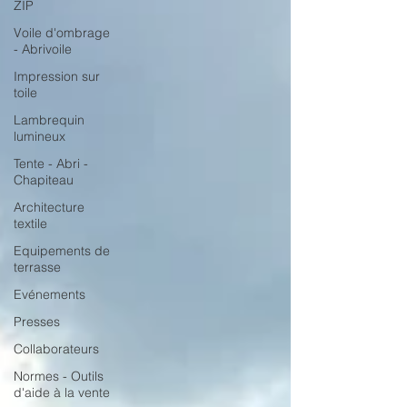
ZIP
Voile d'ombrage
- Abrivoile
Impression sur
toile
Lambrequin
lumineux
Tente - Abri -
Chapiteau
Architecture
textile
Equipements de
terrasse
Evénements
Presses
Collaborateurs
Normes - Outils
d'aide à la vente