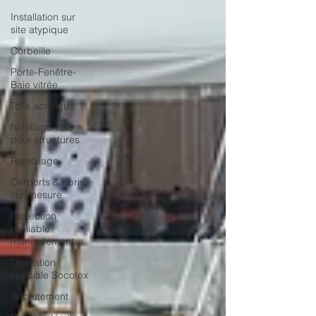
Installation sur
site atypique
Corbeille
Porte-Fenêtre-
Baie vitrée
Toile acrylique
habillage toile
pour structures
Rentoilage
Carports & abris
sur-mesure
Protection
repliable
manuellement
Opération
spéciale Socotex
Recrutement