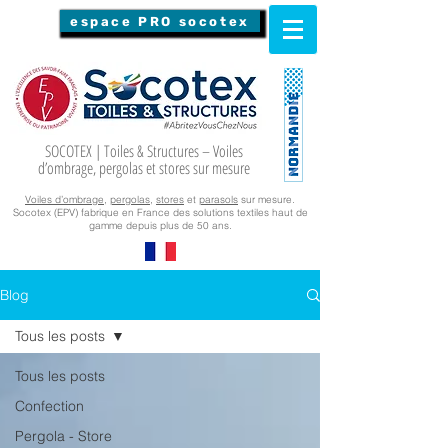
espace PRO socotex
SOCOTEX | Toiles & Structures – Voiles
d’ombrage, pergolas et stores sur mesure
Voiles d’ombrage
,
pergolas
,
stores
et
parasols
sur mesure.
Socotex (EPV) fabrique en France des solutions textiles haut de
gamme depuis plus de 50 ans.
Blog
Tous les posts
Tous les posts
Confection
Pergola - Store