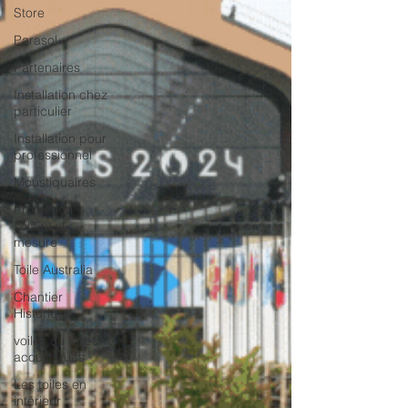
Store
Parasol
Partenaires
Installation chez
particulier
Installation pour
professionnel
Moustiquaires
Protection
solaire sur
mesure
Toile Australia
Chantier
Historique
voiles ou toiles
acoustiques
Les toiles en
intérieur