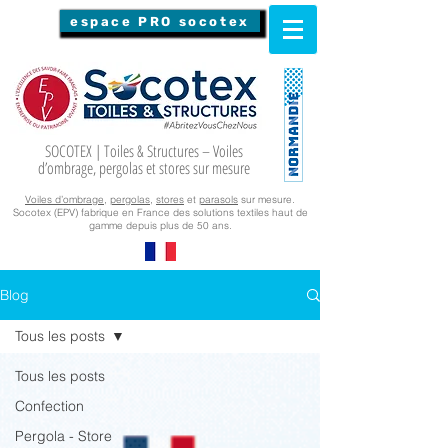
espace PRO socotex
SOCOTEX | Toiles & Structures – Voiles
d’ombrage, pergolas et stores sur mesure
Voiles d’ombrage
,
pergolas
,
stores
et
parasols
sur mesure.
Socotex (EPV) fabrique en France des solutions textiles haut de
gamme depuis plus de 50 ans.
Blog
Tous les posts
Tous les posts
Confection
Pergola - Store