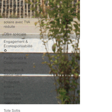
Les toiles en
extérieur
Protection
solaire avec TVA
réduite
Offre spéciale
Engagement &
Écoresponsabilité
♻️
Partenariats &
Collaborations
Innovation &
Savoir-faire
Protection
solaire
Protection
rétractable
motorisée
Toile Soltis