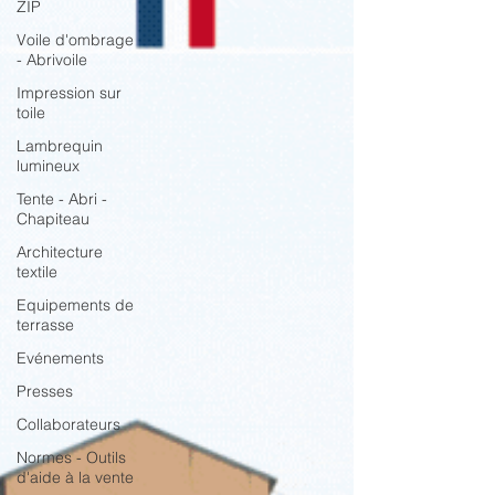
ZIP
Voile d'ombrage
- Abrivoile
Impression sur
toile
Lambrequin
lumineux
Tente - Abri -
Chapiteau
Architecture
textile
Equipements de
terrasse
Evénements
Presses
Collaborateurs
Normes - Outils
d'aide à la vente