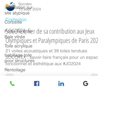
Installation sur
site atypique
Corbeille
Socotex
Porte-Fenêtre-
13 sept. 2024
Baie vitrée
Confection
Toile acrylique
SOCOTEX, fier de sa contribution aux Jeux
habillage toile
pour structures
Olympiques et Paralympiques de Paris 2024
Rentoilage
21 voiles acoustiques et 39 toiles tendues
Carports & abris
SOCOTEX : savoir-faire français pour un espace
sur-mesure
fonctionnel et esthétique aux #JO2024
Protection
repliable
manuellement
Opération
spéciale Socotex
Retrouvez-nous
Recrutement