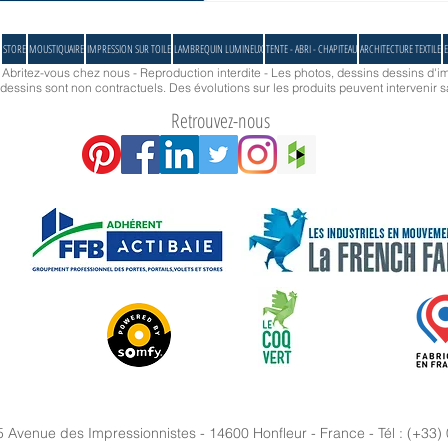
STORE
MOUSTIQUAIRE
IMPRESSION SUR TOILE
LAMBREQUIN LUMINEUX
TENTE - ABRI - CHAPITEAU
ARCHITECTURE TEXTILE
E
- Abritez-vous chez nous - Reproduction interdite - Les photos, dessins dessins d'im
essins sont non contractuels. Des évolutions sur les produits peuvent intervenir s
Retrouvez-nous
5 Avenue des Impressionnistes - 14600 Honfleur - France - Tél : (+33)