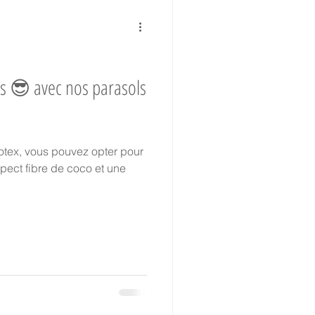
Collaborateurs
rs 😎 avec nos parasols
hantier Historique
tex, vous pouvez opter pour
aspect fibre de coco et une
TVA réduite
oir-faire