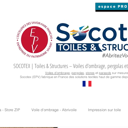
espace PRO
SOCOTEX | Toiles & Structures – Voiles d’ombrage, pergolas et
Voiles d’ombrage
,
pergolas
,
stores
et
parasols
sur mesure
Socotex (EPV) fabrique en France des solutions textiles haut de gamme depu
a - Store ZIP
Voile d'ombrage - Abrivoile
Impression sur toile