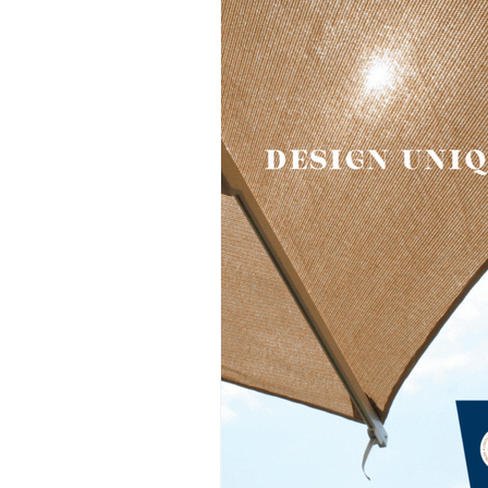
Tente - Abri - Chapiteau
Architec
Normes - Outils d'aide à la vente
Installation pour professionnel
M
voiles ou toiles acoustiques
Les 
Offre spéciale
Engagement & Éco
Protection solaire