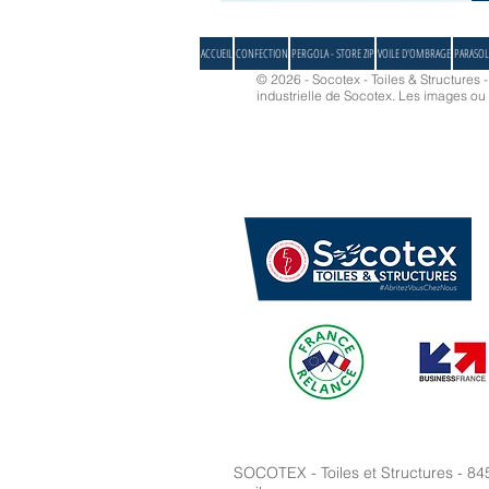
ACCUEIL
CONFECTION
PERGOLA - STORE ZIP
VOILE D'OMBRAGE
PARASOL
© 2026 - Socotex - Toiles & Structures 
industrielle de Socotex.
Les images ou d
SOCOTEX - Toiles et Structures - 84