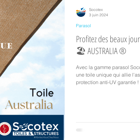
ture textile
Equipements de terrasse
Evénements
Presses
Socotex
3 juin 2024
Parasol
Store
Parasol
Partenaires
Installation chez particulier
Profitez des beaux jou
🏖 AUSTRALIA ®
oustiquaires
Protection solaire sur mesure
Toile Australia
C
Avec la gamme parasol Soco
une toile unique qui allie l'
toiles en intérieur
Les toiles en extérieur
Protection solaire avec 
protection anti-UV garantie !
responsabilité ♻️
Partenariats & Collaborations
Innovation & Sav