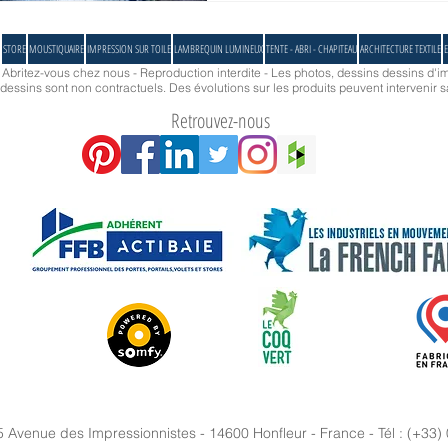
STORE
MOUSTIQUAIRE
IMPRESSION SUR TOILE
LAMBREQUIN LUMINEUX
TENTE - ABRI - CHAPITEAU
ARCHITECTURE TEXTILE
E
- Abritez-vous chez nous - Reproduction interdite - Les photos, dessins dessins d'im
essins sont non contractuels. Des évolutions sur les produits peuvent intervenir s
Retrouvez-nous
5 Avenue des Impressionnistes - 14600 Honfleur - France - Tél : (+33)