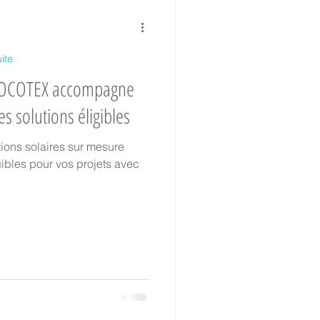
Collaborateurs
ite
: SOCOTEX accompagne
es solutions éligibles
hantier Historique
tions solaires sur mesure
ibles pour vos projets avec
TVA réduite
oir-faire