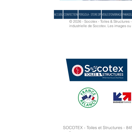
ACCUEIL
CONFECTION
PERGOLA - STORE ZIP
VOILE D'OMBRAGE
PARASOL
© 2026 - Socotex - Toiles & Structures 
industrielle de Socotex.
Les images ou d
SOCOTEX - Toiles et Structures - 84