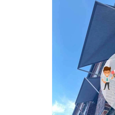
Tente - Abri - Chapiteau
Architec
Normes - Outils d'aide à la vente
Installation pour professionnel
M
voiles ou toiles acoustiques
Les 
Offre spéciale
Engagement & Éco
Protection solaire