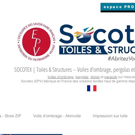
espace PRO
SOCOTEX | Toiles & Structures – Voiles d’ombrage, pergolas et
Voiles d’ombrage
,
pergolas
,
stores
et
parasols
sur mesure
Socotex (EPV) fabrique en France des solutions textiles haut de gamme depu
a - Store ZIP
Voile d'ombrage - Abrivoile
Impression sur toile