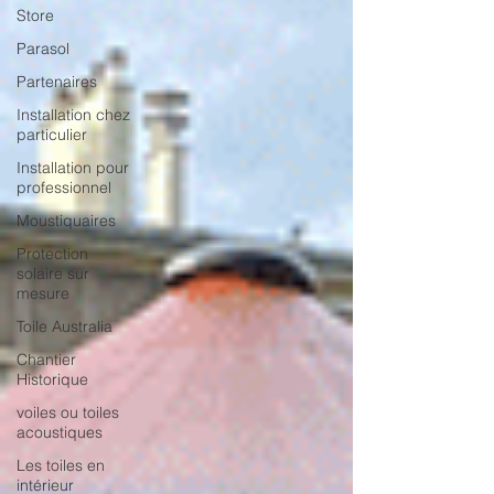
Store
Parasol
Partenaires
Installation chez
particulier
Installation pour
professionnel
Moustiquaires
Protection
solaire sur
mesure
Toile Australia
Chantier
Historique
voiles ou toiles
acoustiques
Les toiles en
intérieur