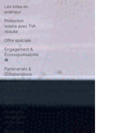
Les toiles en
extérieur
Protection
solaire avec TVA
réduite
Offre spéciale
Engagement &
Écoresponsabilité
♻️
Partenariats &
Collaborations
Innovation &
Savoir-faire
Protection
solaire
Protection
rétractable
motorisée
Toile Soltis