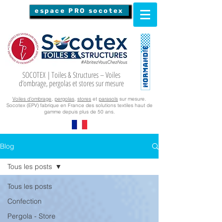
espace PRO socotex
SOCOTEX | Toiles & Structures – Voiles
d’ombrage, pergolas et stores sur mesure
Voiles d’ombrage
,
pergolas
,
stores
et
parasols
sur mesure.
Socotex (EPV) fabrique en France des solutions textiles haut de
gamme depuis plus de 50 ans.
Blog
Tous les posts
Tous les posts
Confection
Pergola - Store