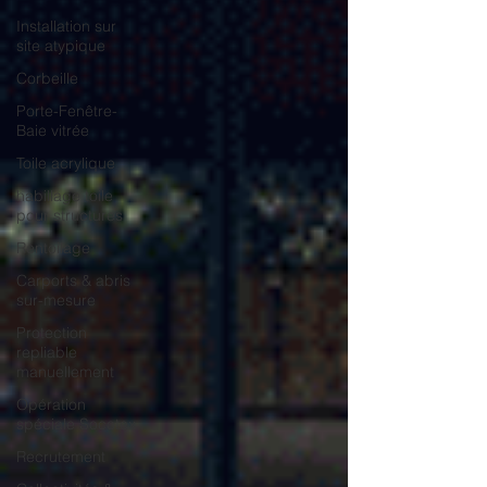
Installation sur
site atypique
Corbeille
Porte-Fenêtre-
Baie vitrée
Toile acrylique
habillage toile
pour structures
Rentoilage
Carports & abris
sur-mesure
Protection
repliable
manuellement
Opération
spéciale Socotex
Recrutement