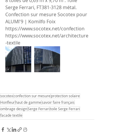
8 toiles de 0,65 m x 9,70 m . Toile 
Serge Ferrari, FT381-3128 métal.
Confection sur mesure Socotex pour 
ALUMI'9 | Komilfo Foix
https://www.socotex.net/confection
https://www.socotex.net/architecture
-textile
socotex
confection sur mesure
protection solaire
Honfleur
haut de gamme
savoir faire français
ombrage design
Serge Ferrari
toile Serge Ferrari
facade textile