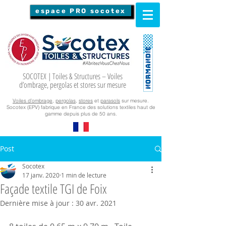
espace PRO socotex
SOCOTEX | Toiles & Structures – Voiles
d’ombrage, pergolas et stores sur mesure
Voiles d’ombrage
,
pergolas
,
stores
et
parasols
sur mesure.
Socotex (EPV) fabrique en France des solutions textiles haut de
gamme depuis plus de 50 ans.
Post
Socotex
17 janv. 2020
1 min de lecture
Façade textile TGI de Foix
Dernière mise à jour :
30 avr. 2021