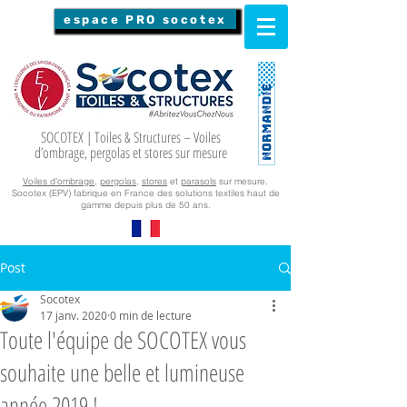
espace PRO socotex
SOCOTEX | Toiles & Structures – Voiles
d’ombrage, pergolas et stores sur mesure
Voiles d’ombrage
,
pergolas
,
stores
et
parasols
sur mesure.
Socotex (EPV) fabrique en France des solutions textiles haut de
gamme depuis plus de 50 ans.
Post
Socotex
17 janv. 2020
0 min de lecture
Toute l'équipe de SOCOTEX vous
souhaite une belle et lumineuse
année 2019 !