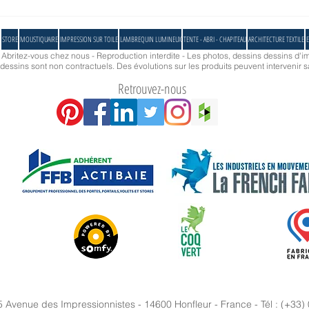
Les parasols Minisoco protègent la
terrasse du Bistrot Alexandre III
STORE
MOUSTIQUAIRE
IMPRESSION SUR TOILE
LAMBREQUIN LUMINEUX
TENTE - ABRI - CHAPITEAU
ARCHITECTURE TEXTILE
E
- Abritez-vous chez nous - Reproduction interdite - Les photos, dessins dessins d'im
essins sont non contractuels. Des évolutions sur les produits peuvent intervenir s
Retrouvez-nous
5 Avenue des Impressionnistes - 14600 Honfleur - France - Tél : (+33)