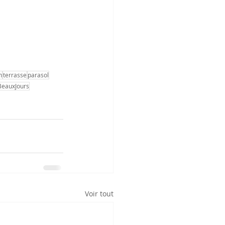
n
terrasse
parasol
eauxJours
Voir tout