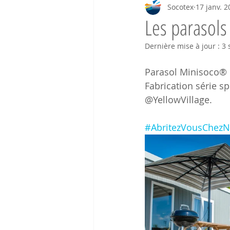
Socotex
17 janv. 2
Les parasols
Dernière mise à jour :
3 
Parasol Minisoco® p
Fabrication série 
@YellowVillage.
#AbritezVousChez