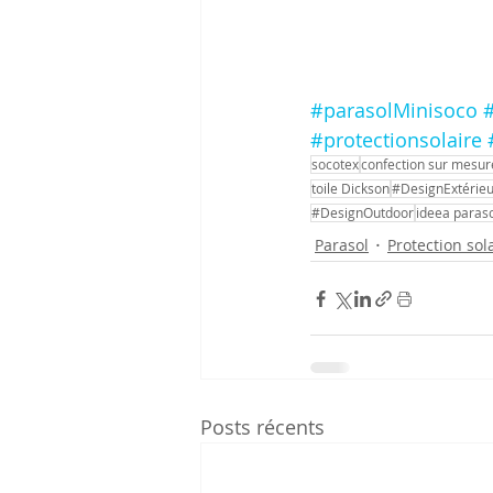
#parasolMinisoco
#
#protectionsolaire
socotex
confection sur mesur
toile Dickson
#DesignExtérieu
#DesignOutdoor
ideea paras
Parasol
Protection sol
Posts récents