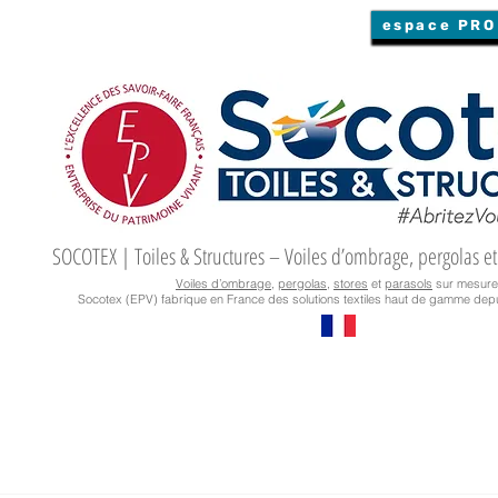
espace PRO
SOCOTEX | Toiles & Structures – Voiles d’ombrage, pergolas et
Voiles d’ombrage
,
pergolas
,
stores
et
parasols
sur mesure
Socotex (EPV) fabrique en France des solutions textiles haut de gamme depu