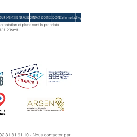
QUIPEMENTS DE TERRASSE
CONTACT SOCOTEX
SOCOTEX et les médias
Blog
plantation et plans sont la propriété
ans préavis.
 02 31 81 61 10 -
Nous contacter par