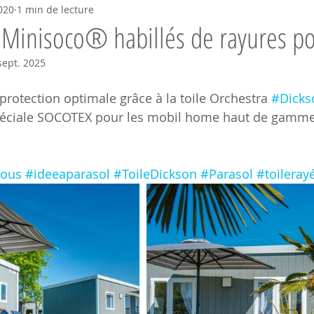
020
1 min de lecture
 Minisoco® habillés de rayures po
sept. 2025
rotection optimale grâce à la toile Orchestra 
#Dicks
spéciale SOCOTEX pour les mobil home haut de gamme
Nous
#ideeaparasol
#ToileDickson
#Parasol
#toileray