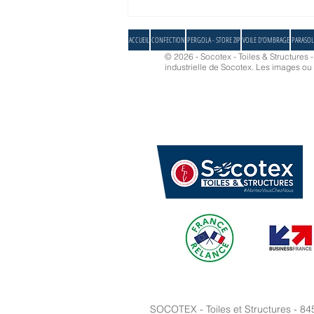
Parasol Décor d'ombre® avec toile
acrylique de Dickson
ACCUEIL
CONFECTION
PERGOLA - STORE ZIP
VOILE D'OMBRAGE
PARASOL
© 2026 - Socotex - Toiles & Structures 
industrielle de Socotex.
Les images ou d
SOCOTEX - Toiles et Structures - 84