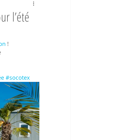
ur l’été
on
 !
 
ée
#socotex