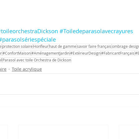
toileorchestraDickson
#Toiledeparasolavecrayures
#parasolsériespéciale
e
protection solaire
Honfleur
haut de gamme
savoir faire français
ombrage desig
r
#ConfortMaison
#AménagementJardin
#ExtérieurDesign
#FabricantFrançais
#B
ol
Parasol avec toile Orchestra de Dickson
aire
Toile acrylique