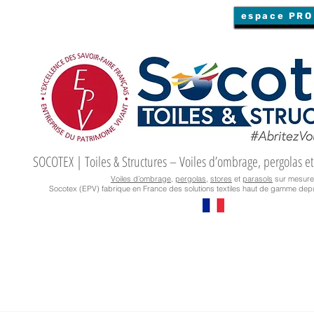
espace PRO
SOCOTEX | Toiles & Structures – Voiles d’ombrage, pergolas et
Voiles d’ombrage
,
pergolas
,
stores
et
parasols
sur mesure
Socotex (EPV) fabrique en France des solutions textiles haut de gamme depu