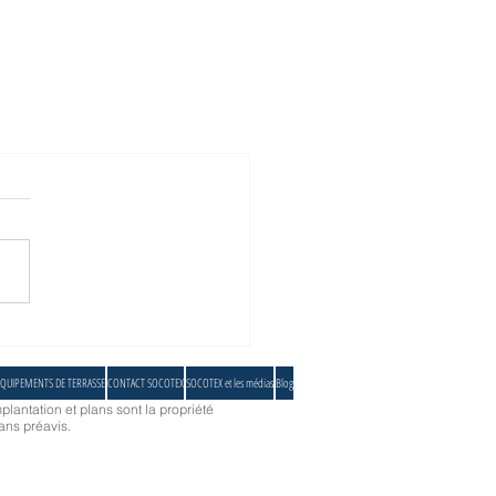
QUIPEMENTS DE TERRASSE
CONTACT SOCOTEX
SOCOTEX et les médias
Blog
plantation et plans sont la propriété
ans préavis.