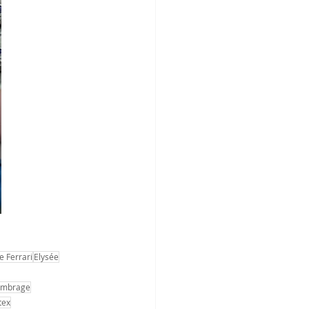
e Ferrari
Elysée
'ombrage
tex