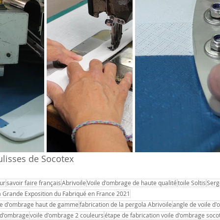
ulisses de Socotex
ur
savoir faire français
Abrivoile
Voile d'ombrage de haute qualité
toile Soltis
Serg
a Grande Exposition du Fabriqué en France 2021
ile d'ombrage haut de gamme
fabrication de la pergola Abrivoile
angle de voile d
e d'ombrage
voile d'ombrage 2 couleurs
étape de fabrication voile d'ombrage soco