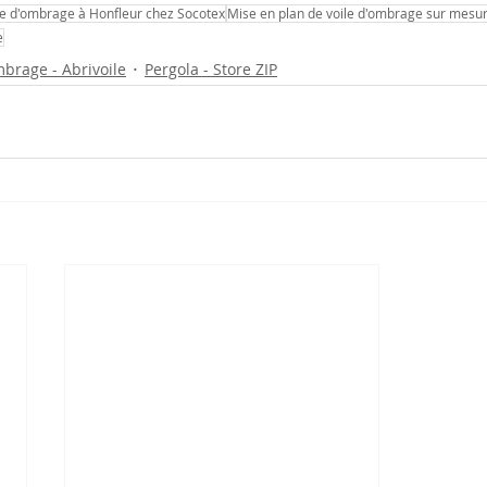
le d'ombrage à Honfleur chez Socotex
Mise en plan de voile d'ombrage sur mesu
e
mbrage - Abrivoile
Pergola - Store ZIP