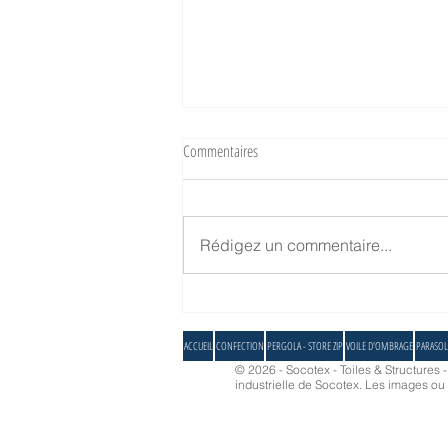
Commentaires
Rédigez un commentaire...
Socotex vous donne rendez-vous à
l'Elysée
ACCUEIL
CONFECTION
PERGOLA - STORE ZIP
VOILE D'OMBRAGE
PARASOL
© 2026 - Socotex - Toiles & Structures 
industrielle de Socotex.
Les images ou d