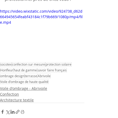
https://video.wixstatic.com/video/924738_d62d
664945654feabf43184c1f79b669/1080p/mp4/fil
e.mp4
socotex
confection sur mesure
protection solaire
Honfleur
haut de gamme
savoir faire français
ombrage design
terrasse
Abrivoile
Voile d'ombrage de haute qualité
Voile d'ombrage - Abrivoile
Confection
Architecture textile