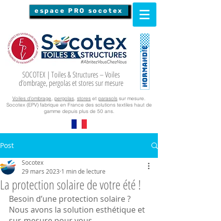
espace PRO socotex
SOCOTEX | Toiles & Structures – Voiles
d’ombrage, pergolas et stores sur mesure
Voiles d’ombrage
,
pergolas
,
stores
et
parasols
sur mesure.
Socotex (EPV) fabrique en France des solutions textiles haut de
gamme depuis plus de 50 ans.
Post
Socotex
29 mars 2023
1 min de lecture
La protection solaire de votre été !
Besoin d’une protection solaire ? 
Nous avons la solution esthétique et 
sur-mesure pour vous. 