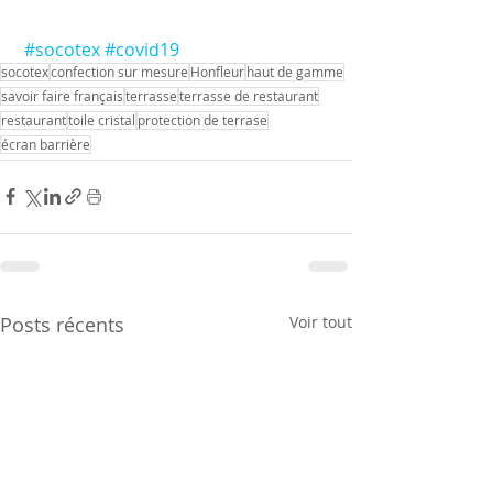
#socotex
#covid19
socotex
confection sur mesure
Honfleur
haut de gamme
savoir faire français
terrasse
terrasse de restaurant
restaurant
toile cristal
protection de terrase
écran barrière
Posts récents
Voir tout