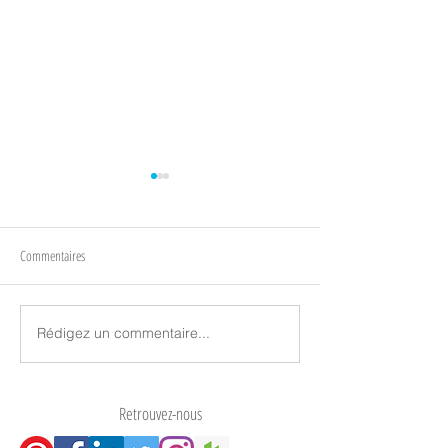
Commentaires
Produits barrières SO
écrans de protection en cristal
Rédigez un commentaire...
Retrouvez-nous