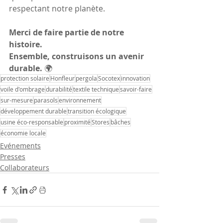
respectant notre planète.
Merci de faire partie de notre 
histoire. 
Ensemble, construisons un avenir 
durable.
 🌍
protection solaire
Honfleur
pergola
Socotex
innovation
voile d'ombrage
durabilité
textile technique
savoir-faire
sur-mesure
parasols
environnement
développement durable
transition écologique
usine éco-responsable
proximité
Stores
bâches
économie locale
Evénements
Presses
Collaborateurs