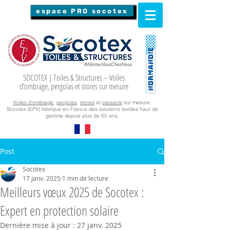
espace PRO socotex
SOCOTEX | Toiles & Structures – Voiles
d’ombrage, pergolas et stores sur mesure
Voiles d’ombrage
,
pergolas
,
stores
et
parasols
sur mesure.
Socotex (EPV) fabrique en France des solutions textiles haut de
gamme depuis plus de 50 ans.
Post
Socotex
17 janv. 2025
1 min de lecture
Meilleurs vœux 2025 de Socotex :
Expert en protection solaire
Dernière mise à jour :
27 janv. 2025