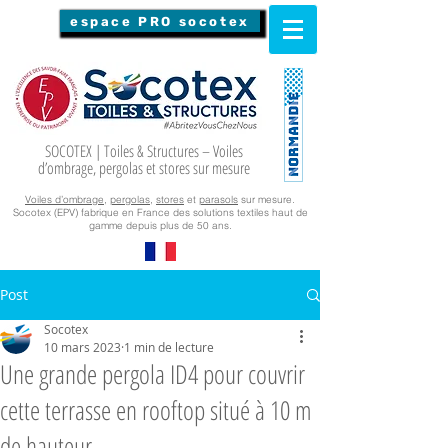
espace PRO socotex
SOCOTEX | Toiles & Structures – Voiles
d’ombrage, pergolas et stores sur mesure
Voiles d’ombrage
,
pergolas
,
stores
et
parasols
sur mesure.
Socotex (EPV) fabrique en France des solutions textiles haut de
gamme depuis plus de 50 ans.
Post
Socotex
10 mars 2023
1 min de lecture
Une grande pergola ID4 pour couvrir
cette terrasse en rooftop situé à 10 m
de hauteur.