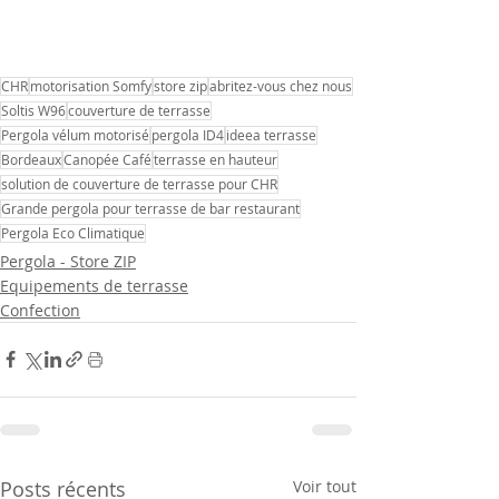
CHR
motorisation Somfy
store zip
abritez-vous chez nous
Soltis W96
couverture de terrasse
Pergola vélum motorisé
pergola ID4
ideea terrasse
Bordeaux
Canopée Café
terrasse en hauteur
solution de couverture de terrasse pour CHR
Grande pergola pour terrasse de bar restaurant
Pergola Eco Climatique
Pergola - Store ZIP
Equipements de terrasse
Confection
Posts récents
Voir tout