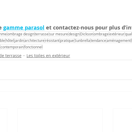
e 
gamme parasol
 et contactez-nous pour plus d’in
amme
ombrage design
terrasse
sur mesure
design
Dickson
ombrage
extérieur
qual
ble
hôtel
jardin
architecture
résistant
pratique
Sunbrella
tendance
aménagement
contemporain
fonctionnel
e terrasse
Les toiles en extérieur