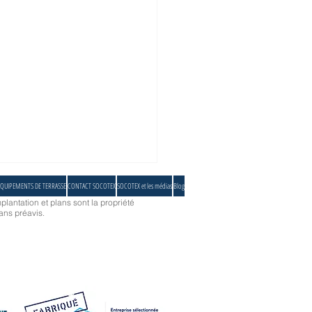
QUIPEMENTS DE TERRASSE
CONTACT SOCOTEX
SOCOTEX et les médias
Blog
plantation et plans sont la propriété
ans préavis.
oi céder au parasol MiniSoco ?