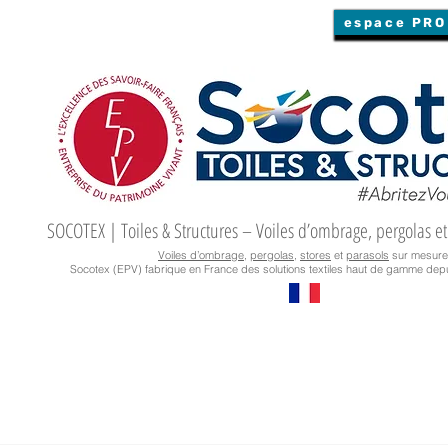
espace PRO
SOCOTEX | Toiles & Structures – Voiles d’ombrage, pergolas et
Voiles d’ombrage
,
pergolas
,
stores
et
parasols
sur mesure
Socotex (EPV) fabrique en France des solutions textiles haut de gamme depu