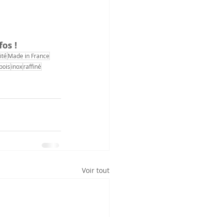
fos !
ité
Made in France
bois
inox
raffiné
Voir tout