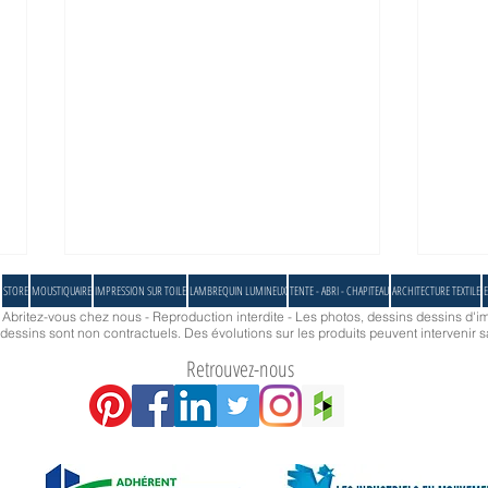
STORE
MOUSTIQUAIRE
IMPRESSION SUR TOILE
LAMBREQUIN LUMINEUX
TENTE - ABRI - CHAPITEAU
ARCHITECTURE TEXTILE
E
- Abritez-vous chez nous - Reproduction interdite - Les photos, dessins dessins d'im
essins sont non contractuels. Des évolutions sur les produits peuvent intervenir s
Retrouvez-nous
Quel coloris allez-vous choisir ?
Pourqu