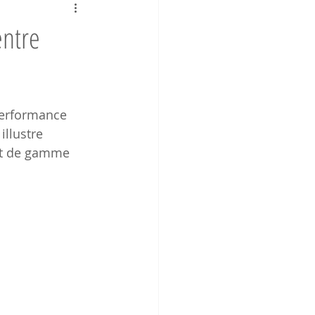
entre
performance 
 illustre 
aut de gamme 