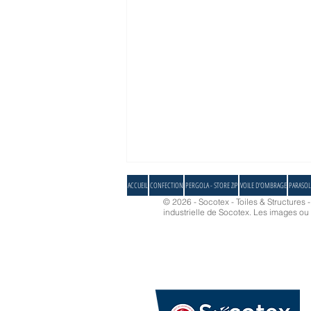
ACCUEIL
CONFECTION
PERGOLA - STORE ZIP
VOILE D'OMBRAGE
PARASOL
© 2026 - Socotex - Toiles & Structures 
industrielle de Socotex.
Les images ou d
Parasol Carré d'ombre, une protection