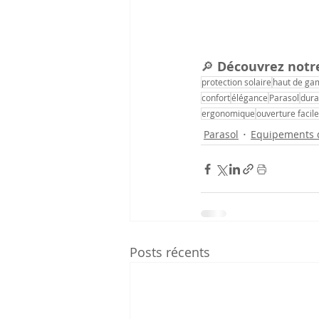
🔎 
Découvrez notr
protection solaire
haut de g
confort
élégance
Parasol
dura
ergonomique
ouverture facile
Parasol
Equipements d
Posts récents