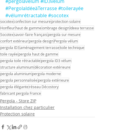
#pergolavélum
#ID3vélum
#PergolaIdéeàTerrasse
#toilerayée
#vélumrétractable
#socotex
socotex
confection sur mesure
protection solaire
Honfleur
haut de gamme
ombrage design
Ideea terrasse
Socotex
savoir-faire français
pergola sur mesure
confort extérieur
pergola design
Pergola vélum
pergola ID3
aménagement terrasse
toile technique
toile rayée
pergola haut de gamme
pergola toile rétractable
pergola ID3 vélum
structure aluminium
décoration extérieure
pergola aluminium
pergola moderne
pergola personnalisée
pergola extérieure
pergola élégante
réseau Décostory
fabricant pergola France
Pergola - Store ZIP
Installation chez particulier
Protection solaire