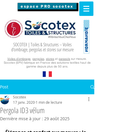
espace PRO socotex
SOCOTEX | Toiles & Structures – Voiles
d’ombrage, pergolas et stores sur mesure
Voiles d’ombrage
,
pergolas
,
stores
et
parasols
sur mesure.
Socotex (EPV) fabrique en France des solutions textiles haut de
gamme depuis plus de 50 ans.
Post
Socotex
17 janv. 2020
1 min de lecture
Pergola ID3 vélum
Dernière mise à jour :
29 août 2025