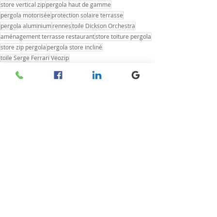
store vertical zip
pergola haut de gamme
pergola motorisée
protection solaire terrasse
pergola aluminium
rennes
toile Dickson Orchestra
aménagement terrasse restaurant
store toiture pergola
store zip pergola
pergola store incliné
toile Serge Ferrari Veozip
pergola store incliné sur mesure
Pergola - Store ZIP
Confection
Partenaires
Posts récents
Voir tout