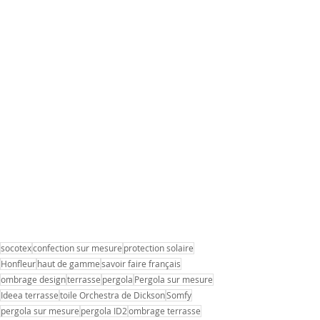
socotex
confection sur mesure
protection solaire
Honfleur
haut de gamme
savoir faire français
ombrage design
terrasse
pergola
Pergola sur mesure
Ideea terrasse
toile Orchestra de Dickson
Somfy
pergola sur mesure
pergola ID2
ombrage terrasse