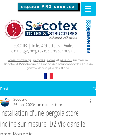
espace PRO socotex
SOCOTEX | Toiles & Structures – Voiles
d’ombrage, pergolas et stores sur mesure
Voiles d’ombrage
,
pergolas
,
stores
et
parasols
sur mesure.
Socotex (EPV) fabrique en France des solutions textiles haut de
gamme depuis plus de 50 ans.
Post
Socotex
26 mai 2023
1 min de lecture
Installation d'une pergola store
incliné sur mesure ID2 Vip dans le
pays Rennais