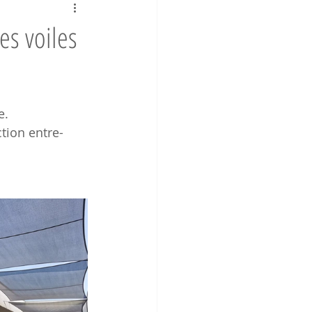
es voiles
e.
ction entre-