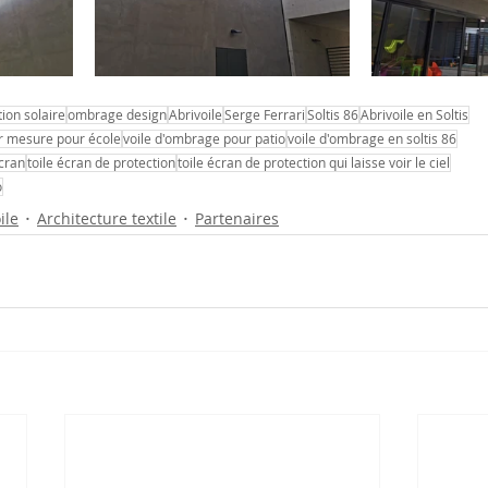
tion solaire
ombrage design
Abrivoile
Serge Ferrari
Soltis 86
Abrivoile en Soltis
r mesure pour école
voile d'ombrage pour patio
voile d'ombrage en soltis 86
cran
toile écran de protection
toile écran de protection qui laisse voir le ciel
o
ile
Architecture textile
Partenaires