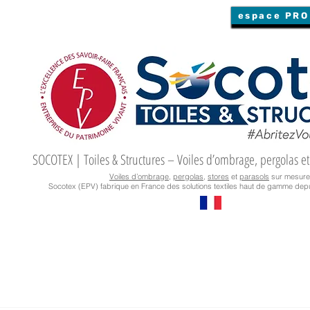
espace PRO
SOCOTEX | Toiles & Structures – Voiles d’ombrage, pergolas et
Voiles d’ombrage
,
pergolas
,
stores
et
parasols
sur mesure
Socotex (EPV) fabrique en France des solutions textiles haut de gamme depu