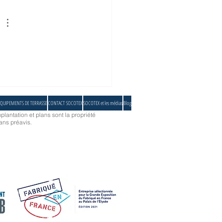
n efficace de protection solaire
es écoles
QUIPEMENTS DE TERRASSE
CONTACT SOCOTEX
SOCOTEX et les médias
Blog
plantation et plans sont la propriété
ans préavis.