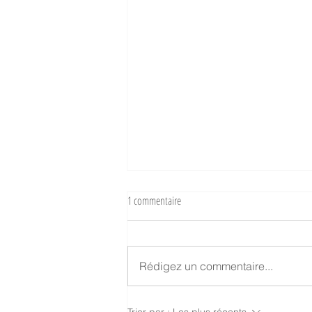
1 commentaire
Rédigez un commentaire...
Une voile d'ombrage jaune pour l'entrée