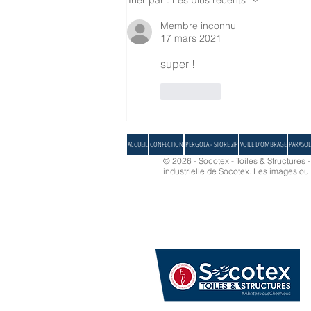
Trier par :
Les plus récents
de bureaux
Membre inconnu
17 mars 2021
super !
J'aime
ACCUEIL
CONFECTION
PERGOLA - STORE ZIP
VOILE D'OMBRAGE
PARASOL
© 2026 - Socotex - Toiles & Structures 
industrielle de Socotex.
Les images ou d