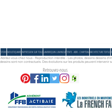
une terrasse atypique à Paris 👌
solutio
pour l
STORE
MOUSTIQUAIRE
IMPRESSION SUR TOILE
LAMBREQUIN LUMINEUX
TENTE - ABRI - CHAPITEAU
ARCHITECTURE TEXTILE
E
- Abritez-vous chez nous - Reproduction interdite - Les photos, dessins dessins d'im
essins sont non contractuels. Des évolutions sur les produits peuvent intervenir s
Retrouvez-nous