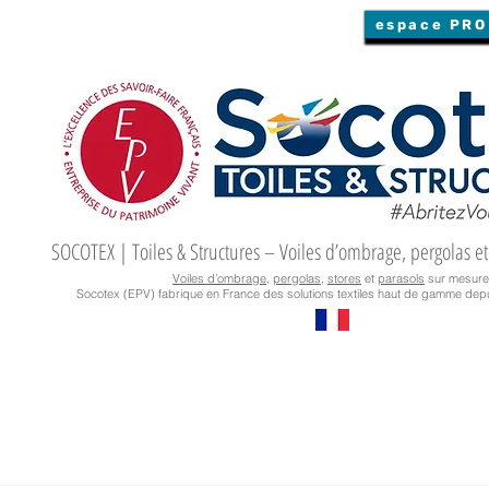
espace PRO
SOCOTEX | Toiles & Structures – Voiles d’ombrage, pergolas et
Voiles d’ombrage
,
pergolas
,
stores
et
parasols
sur mesure
Socotex (EPV) fabrique en France des solutions textiles haut de gamme depu