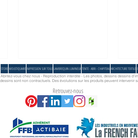
STORE
MOUSTIQUAIRE
IMPRESSION SUR TOILE
LAMBREQUIN LUMINEUX
TENTE - ABRI - CHAPITEAU
ARCHITECTURE TEXTILE
E
- Abritez-vous chez nous - Reproduction interdite - Les photos, dessins dessins d'im
essins sont non contractuels. Des évolutions sur les produits peuvent intervenir s
Retrouvez-nous
Quel co
R+T 2024… En direct de Stuttgart avec
Socotex