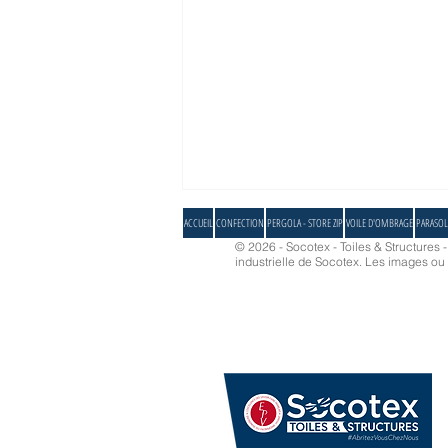
ACCUEIL
CONFECTION
PERGOLA - STORE ZIP
VOILE D'OMBRAGE
PARASOL
© 2026 - Socotex - Toiles & Structures 
industrielle de Socotex.
Les images ou d
TVA réduite à 5,5 % : SOCOTEX
accompagne les installateurs avec des
solutions éligibles