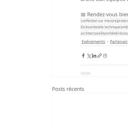
📅 Rendez-vous bien
confection sur mesure
protec
Dickson
textile technique
omb
architecture
étanchéité
résis
Evénements
Partenair
Posts récents