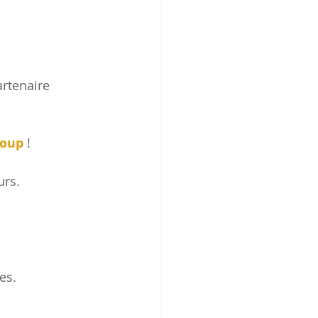
rtenaire 
roup
 !
urs.
es.