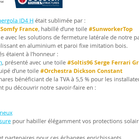
pergola ID4 H
 était sublimée par :
 
Somfy France
, habillé d’une toile 
#SunworkerTop
e avec les solutions de fermeture latérale de notre pa
ulissant en aluminium et paroi fixe imitation bois.
s étaient à l’honneur :
n
, présenté avec une toile 
#Soltis96
Serge Ferrari G
uipé d’une toile 
#Orchestra
Dickson Constant
ares bénéficiant de la TVA à 5,5 % pour les installate
 pu découvrir notre savoir-faire en :
ineux
sure
 pour habiller élégamment vos protections solair
t partenaires pour ces échanges enrichissants.