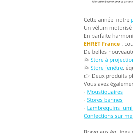
Cette année, notre 
Un vélum motorisé
En parfaite harmoni
EHRET France
 : co
De belles nouveauté
🌞 
Store à projectio
🌞 
Store fenêtre
, éq
👉 Deux produits ph
Vous avez également
- 
Moustiquaires
- 
Stores bannes
- 
Lambrequins lum
Confections sur me
Bravo aux équipes e