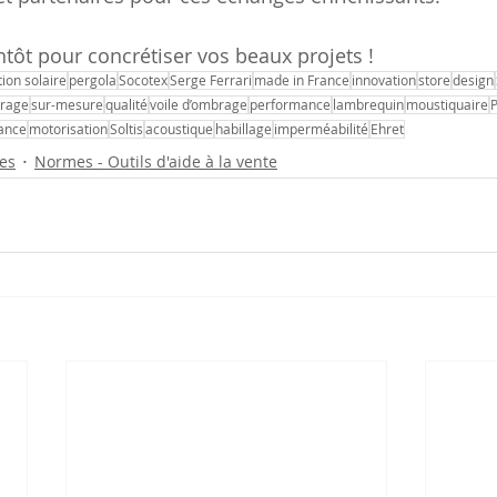
tôt pour concrétiser vos beaux projets !
tion solaire
pergola
Socotex
Serge Ferrari
made in France
innovation
store
design
rage
sur-mesure
qualité
voile d’ombrage
performance
lambrequin
moustiquaire
P
tance
motorisation
Soltis
acoustique
habillage
imperméabilité
Ehret
es
Normes - Outils d'aide à la vente