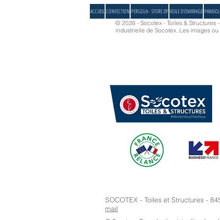
de remettre les voiles ⛵️
ACCUEIL
CONFECTION
PERGOLA - STORE ZIP
VOILE D'OMBRAGE
PARASOL
© 2026 - Socotex - Toiles & Structures 
industrielle de Socotex.
Les images ou d
SOCOTEX - Toiles et Structures - 84
mail