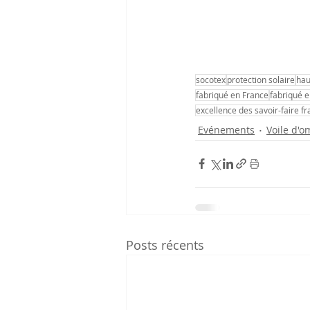
socotex
protection solaire
ha
fabriqué en France
fabriqué 
excellence des savoir-faire fr
Evénements
Voile d'o
Posts récents