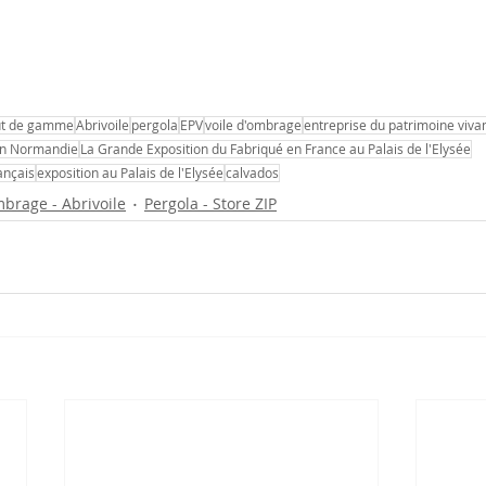
ut de gamme
Abrivoile
pergola
EPV
voile d'ombrage
entreprise du patrimoine viva
en Normandie
La Grande Exposition du Fabriqué en France au Palais de l'Elysée
ançais
exposition au Palais de l'Elysée
calvados
mbrage - Abrivoile
Pergola - Store ZIP