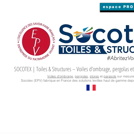
espace PRO
SOCOTEX | Toiles & Structures – Voiles d’ombrage, pergolas et
Voiles d’ombrage
,
pergolas
,
stores
et
parasols
sur mesure
Socotex (EPV) fabrique en France des solutions textiles haut de gamme depu