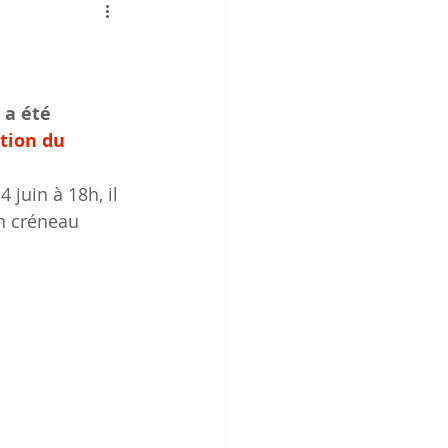
a été 
tion du 
 juin à 18h, il 
n créneau 