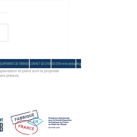
iles d’ombrage sur mesure pour
rrasse atypique à Paris 👌
QUIPEMENTS DE TERRASSE
CONTACT SOCOTEX
SOCOTEX et les médias
Blog
plantation et plans sont la propriété
ans préavis.