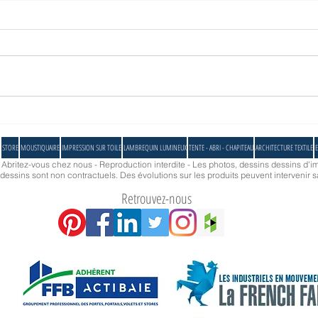
Comment couvrir et protéger un espace
Des vo
biscornu ?
une te
STORE
MOUSTIQUAIRE
IMPRESSION SUR TOILE
LAMBREQUIN LUMINEUX
TENTE - ABRI - CHAPITEAU
ARCHITECTURE TEXTILE
E
- Abritez-vous chez nous - Reproduction interdite - Les photos, dessins dessins d'im
essins sont non contractuels. Des évolutions sur les produits peuvent intervenir s
Retrouvez-nous