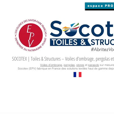
espace PRO
SOCOTEX | Toiles & Structures – Voiles d’ombrage, pergolas et
Voiles d’ombrage
,
pergolas
,
stores
et
parasols
sur mesure
Socotex (EPV) fabrique en France des solutions textiles haut de gamme depu