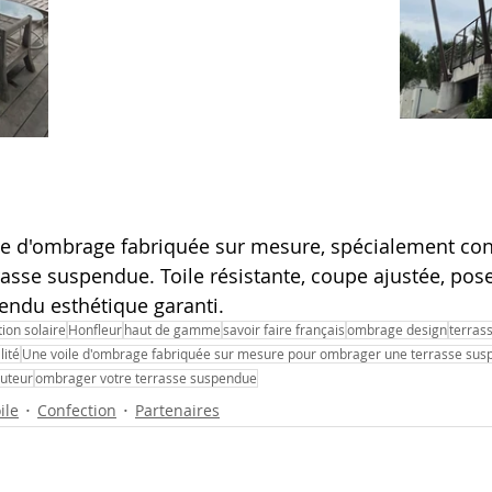
le d'ombrage fabriquée sur mesure, spécialement co
asse suspendue. Toile résistante, coupe ajustée, pose
rendu esthétique garanti.
tion solaire
Honfleur
haut de gamme
savoir faire français
ombrage design
terras
lité
Une voile d'ombrage fabriquée sur mesure pour ombrager une terrasse su
auteur
ombrager votre terrasse suspendue
ile
Confection
Partenaires