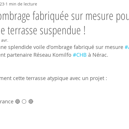
023
1 min de lecture
'ombrage fabriquée sur mesure po
e terrasse suspendue !
 avr.
une splendide voile d'ombrage fabriqué sur mesure 
#
ent partenaire Réseau Komilfo 
#CHB
 à Nérac. 
ement cette terrasse atypique avec un projet : 
 
France 🔵 ⚪ 🔴