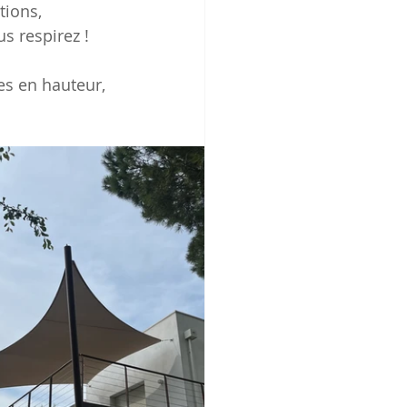
tions, 
us respirez !
s en hauteur, 