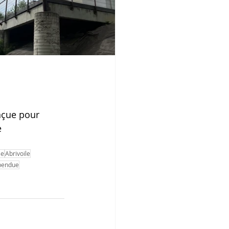
nçue pour 
 
se
Abrivoile
spendue