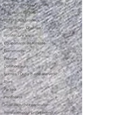
Voile d'ombrage - Abrivoile
Impression sur toile
Lambrequin lumineux
Tente - Abri - Chapiteau
Architecture textile
Equipements de terrasse
Evénements
Presses
Collaborateurs
Normes - Outils d'aide à la vente
Store
Parasol
Partenaires
Installation chez particulier
Installation pour professionnel