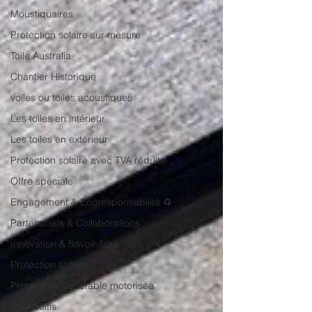
Moustiquaires
Protection solaire sur mesure
Toile Australia
Chantier Historique
voiles ou toiles acoustiques
Les toiles en intérieur
Les toiles en extérieur
Protection solaire avec TVA réduite
Offre spéciale
Engagement & Écoresponsabilité ♻️
Partenariats & Collaborations
Innovation & Savoir-faire
Protection solaire
Protection rétractable motorisée
Toile Soltis