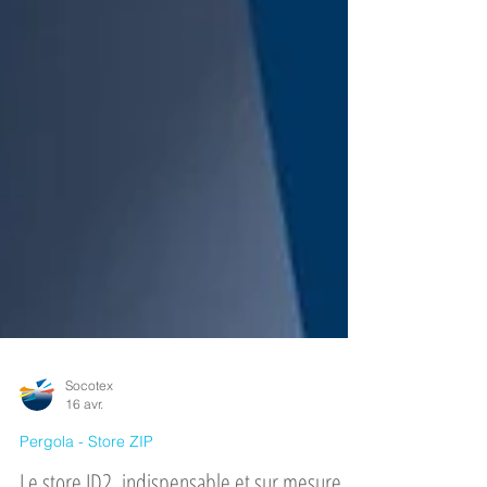
Socotex
16 avr.