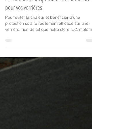
Pergola - Store ZIP
Le store ID2, indispensable et sur mesure
pour vos verrières
Pour éviter la chaleur et bénéficier d’une
protection solaire réellement efficace sur une
verrière, rien de tel que notre store ID2, motorisé
somfy