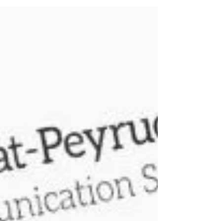
jusqu’à 170°, il assure une protection solaire
optimale tout en laissant passer la lumière.
Fabriqué par SOCOTEX en Normandie, il est
éligible à la TVA 5,5 % et disponible avec les
toiles haut de gamme Dickson® ou Serge
Ferrari®, avec marquage et personnalisation sur
demande.