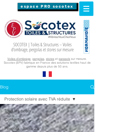
espace PRO socotex
SOCOTEX | Toiles & Structures – Voiles
d’ombrage, pergolas et stores sur mesure
Voiles d’ombrage
,
pergolas
,
stores
et
parasols
sur mesure.
Socotex (EPV) fabrique en France des solutions textiles haut de
gamme depuis plus de 50 ans.
Blog
Protection solaire avec TVA réduite
Tous les posts
Confection
Pergola - Store ZIP