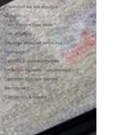
Installation sur site atypique
Corbeille
Porte-Fenêtre-Baie vitrée
Toile acrylique
habillage toile pour structures
Rentoilage
Carports & abris sur-mesure
Protection repliable manuellement
Opération spéciale Socotex
Recrutement
Collectivités & tertiaire