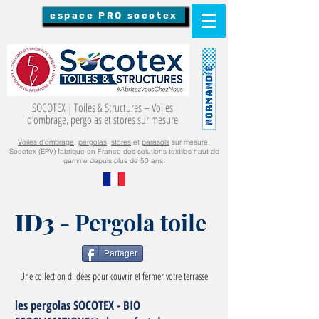
espace PRO socotex
SOCOTEX | Toiles & Structures – Voiles
d’ombrage, pergolas et stores sur mesure
Voiles d’ombrage
,
pergolas
,
stores
et
parasols
sur mesure.
Socotex (EPV) fabrique en France des solutions textiles haut de
gamme depuis plus de 50 ans.
ID3
- Pergola toile
Partager
Une collection d'idées pour couvrir et fermer votre terrasse
les pergolas SOCOTEX - BIO