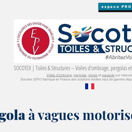
espace PRO
SOCOTEX | Toiles & Structures – Voiles d’ombrage, pergolas et
Voiles d’ombrage
,
pergolas
,
stores
et
parasols
sur mesure
Socotex (EPV) fabrique en France des solutions textiles haut de gamme depu
gola
à vagues motoris