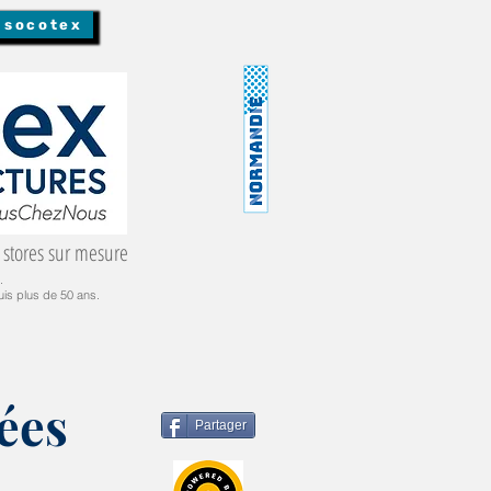
 socotex
 stores sur mesure
.
is plus de 50 ans.
ées
Partager