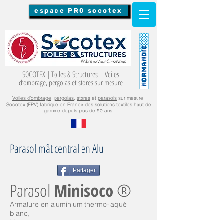
espace PRO socotex
SOCOTEX | Toiles & Structures – Voiles
d’ombrage, pergolas et stores sur mesure
Voiles d’ombrage
,
pergolas
,
stores
et
parasols
sur mesure.
Socotex (EPV) fabrique en France des solutions textiles haut de
gamme depuis plus de 50 ans.
Parasol mât central en Alu
Partager
Parasol
Minisoco
®
Armature en aluminium thermo-laqué
blanc,