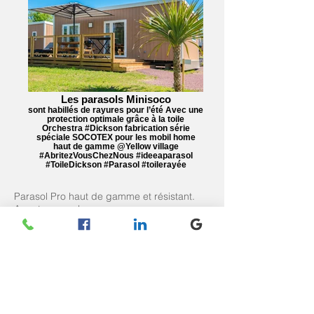
Les parasols Minisoco
sont habillés de rayures pour l’été Avec une
protection optimale grâce à la toile
Orchestra #Dickson fabrication série
spéciale SOCOTEX pour les mobil home
haut de gamme @Yellow village
#AbritezVousChezNous #ideeaparasol
#ToileDickson #Parasol #toilerayée
Parasol Pro haut de gamme et résistant.
Armature en alu.
L'ombrelle est confectionnée sur
commande dans toile au choix : Orchestra
de Dickson, Sunbrella, Soltis ou autre toile
technique sur demande.
Un parasol qui vous assurera une véritable
protection solaire !