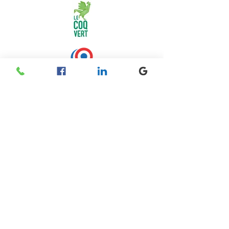
© 2026 - Socotex - Toiles & Structures - Abritez-vous
chez nous - Reproduction interdite - Les photos,
dessins dessins d'implantation et plans sont la
propriété industrielle de Socotex.
Les images ou
dessins sont non contractuels. Des évolutions sur les
produits peuvent intervenir sans préavis.
SOCOTEX - Toiles et Structures - 845 Avenue
des Impressionnistes - 14600 Honfleur -
France - Tél : (+33)
02 31 81 61 10
-
Nous
contacter par mail
© Socotex - Reproduction interdite - Les photos, les