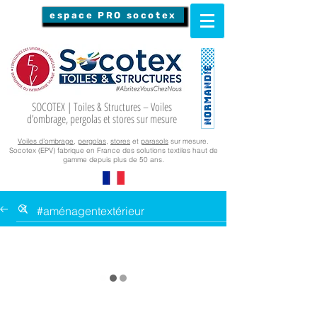
espace PRO socotex
SOCOTEX | Toiles & Structures – Voiles
d’ombrage, pergolas et stores sur mesure
Voiles d’ombrage
,
pergolas
,
stores
et
parasols
sur mesure.
Socotex (EPV) fabrique en France des solutions textiles haut de
gamme depuis plus de 50 ans.