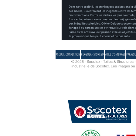
ACCUEIL
CONFECTION
PERGOLA - STORE ZIP
VOILE D'OMBRAGE
PARASOL
© 2026 - Socotex - Toiles & Structures 
industrielle de Socotex.
Les images ou d