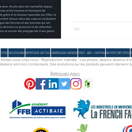
STORE
MOUSTIQUAIRE
IMPRESSION SUR TOILE
LAMBREQUIN LUMINEUX
TENTE - ABRI - CHAPITEAU
ARCHITECTURE TEXTILE
E
- Abritez-vous chez nous - Reproduction interdite - Les photos, dessins dessins d'im
essins sont non contractuels. Des évolutions sur les produits peuvent intervenir s
Retrouvez-nous