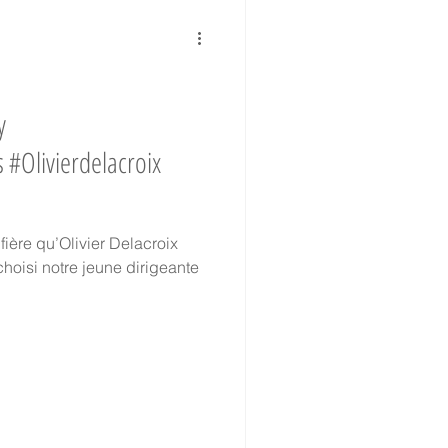
Collaborateurs
y
s #Olivierdelacroix
hantier Historique
fière qu’Olivier Delacroix
TVA réduite
 choisi notre jeune dirigeante
oir-faire