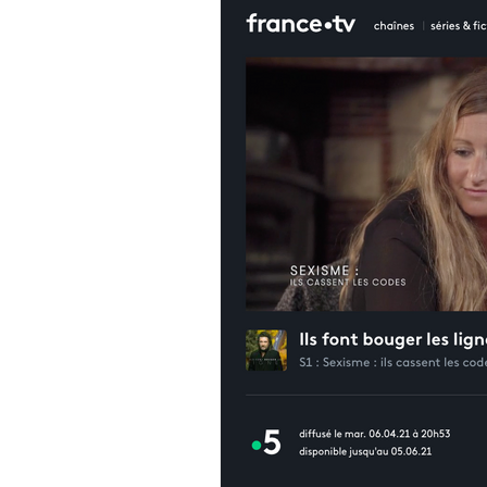
Tente - Abri - Chapiteau
Architec
Normes - Outils d'aide à la vente
Installation pour professionnel
M
voiles ou toiles acoustiques
Les 
Offre spéciale
Engagement & Éco
Protection solaire