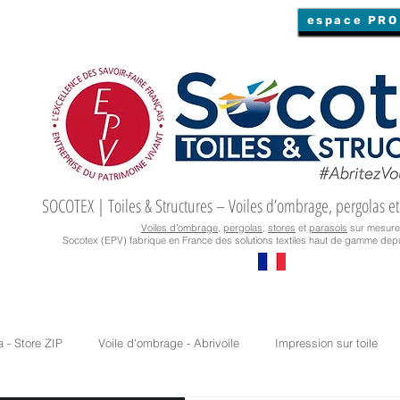
espace PRO
SOCOTEX | Toiles & Structures – Voiles d’ombrage, pergolas et
Voiles d’ombrage
,
pergolas
,
stores
et
parasols
sur mesure
Socotex (EPV) fabrique en France des solutions textiles haut de gamme depu
a - Store ZIP
Voile d'ombrage - Abrivoile
Impression sur toile