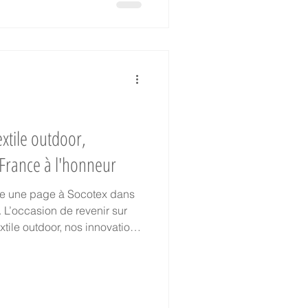
xtile outdoor,
 France à l'honneur
 une page à Socotex dans
 L’occasion de revenir sur
tile outdoor, nos innovations
ntographes, moustiquaires) et
sine sur notre capacité de
ce et le label EPV également