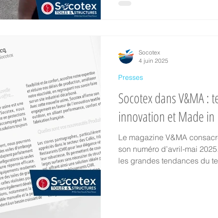
Socotex
4 juin 2025
Presses
Socotex dans V&MA : te
innovation et Made in
Le magazine V&MA consacre
son numéro d’avril-mai 2025.
les grandes tendances du tex
(voile enroulable, stores pa
l’impact de notre nouvelle u
production. Le Made in Fran
à l’honneur !