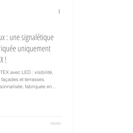
Collaborateurs
x : une signalétique
abriquée uniquement
hantier Historique
X !
X avec LED : visibilité,
TVA réduite
 façades et terrasses.
sonnalisée, fabriquée en
oir-faire