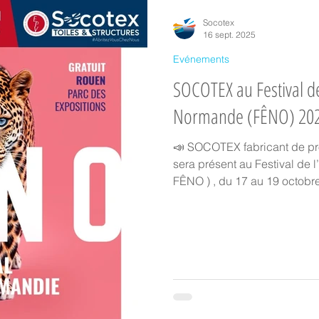
Socotex
16 sept. 2025
Evénements
SOCOTEX au Festival de
Normande (FÊNO) 20
📣 SOCOTEX fabricant de protection solaire sur mesure
sera présent au Festival de
FÊNO ) , du 17 au 19 octobre