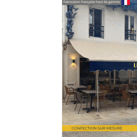
Tente - Abri - Chapiteau
Architec
Normes - Outils d'aide à la vente
Installation pour professionnel
M
voiles ou toiles acoustiques
Les 
Offre spéciale
Engagement & Éco
Protection solaire