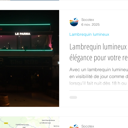
Socotex
6 nov. 2025
Lambrequin lumineux
Lambrequin lumineux SO
élégance pour votre r
Avec un lambrequin lumin
en visibilité de jour comme d
lorsqu’il fait nuit dès 18 h o
solution apporte un énorme a
clientèle !
Socotex