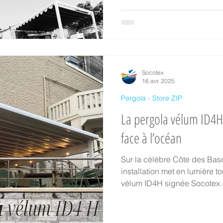
Socotex
16 avr. 2025
Pergola - Store ZIP
La pergola vélum ID4H 
face à l’océan
Sur la célèbre Côte des Basq
installation met en lumière to
vélum ID4H signée Socotex. Réalisée il y a plus de deu
ans, cette pergola continue d’
élégante en toutes saisons.