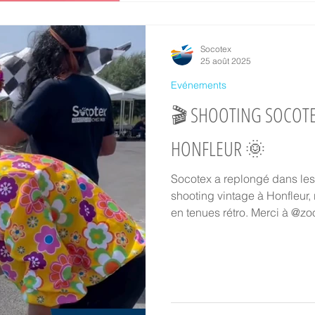
Socotex
25 août 2025
Evénements
🎬 SHOOTING SOCOTEX
HONFLEUR 🌞
Socotex a replongé dans les
shooting vintage à Honfleur, 
en tenues rétro. Merci à @z
superbe initiative !