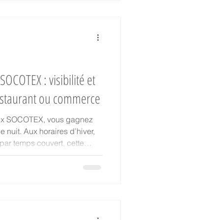
COTEX : visibilité et
estaurant ou commerce
eux SOCOTEX, vous gagnez
e nuit. Aux horaires d’hiver,
u par temps couvert, cette
vantage pour attirer la