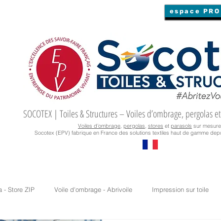
espace PRO
SOCOTEX | Toiles & Structures – Voiles d’ombrage, pergolas et
Voiles d’ombrage
,
pergolas
,
stores
et
parasols
sur mesure
Socotex (EPV) fabrique en France des solutions textiles haut de gamme depu
a - Store ZIP
Voile d'ombrage - Abrivoile
Impression sur toile