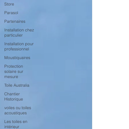
Store
Parasol
Partenaires
Installation chez
particulier
Installation pour
professionnel
Moustiquaires
Protection
solaire sur
mesure
Toile Australia
Chantier
Historique
voiles ou toiles
acoustiques
Les toiles en
intérieur