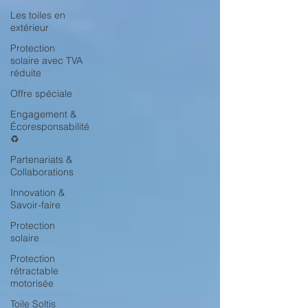
Les toiles en
extérieur
Protection
solaire avec TVA
réduite
Offre spéciale
Engagement &
Écoresponsabilité
♻️
Partenariats &
Collaborations
Innovation &
Savoir-faire
Protection
solaire
Protection
rétractable
motorisée
Toile Soltis