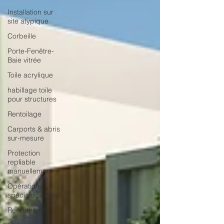
Installation sur
site atypique
Corbeille
Porte-Fenêtre-
Baie vitrée
Toile acrylique
habillage toile
pour structures
Rentoilage
Carports & abris
sur-mesure
Protection
repliable
manuellement
Opération
spéciale Socotex
Recrutement