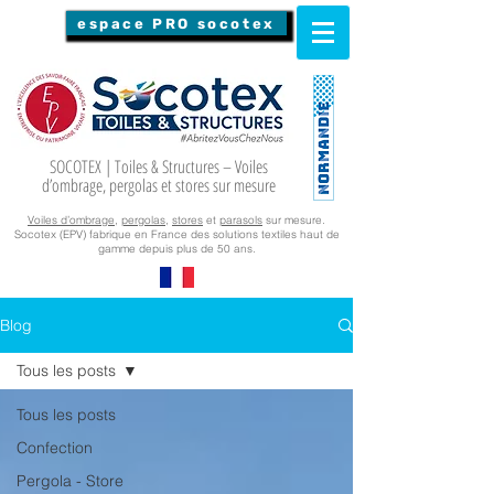
espace PRO socotex
SOCOTEX | Toiles & Structures – Voiles
d’ombrage, pergolas et stores sur mesure
Voiles d’ombrage
,
pergolas
,
stores
et
parasols
sur mesure.
Socotex (EPV) fabrique en France des solutions textiles haut de
gamme depuis plus de 50 ans.
Blog
Tous les posts
Tous les posts
Confection
Pergola - Store