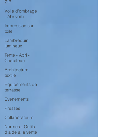
ZIP
Voile d'ombrage
- Abrivoile
Impression sur
toile
Lambrequin
lumineux
Tente - Abri -
Chapiteau
Architecture
textile
Equipements de
terrasse
Evénements
Presses
Collaborateurs
Normes - Outils
d'aide à la vente