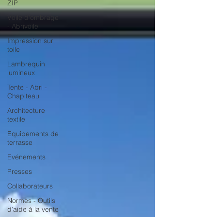
ZIP
Voile d'ombrage
- Abrivoile
Impression sur
toile
Lambrequin
lumineux
Tente - Abri -
Chapiteau
Architecture
textile
Equipements de
terrasse
Evénements
Presses
Collaborateurs
Normes - Outils
d'aide à la vente