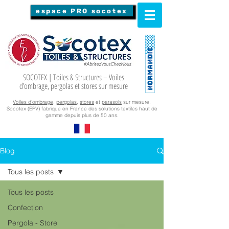
espace PRO socotex
SOCOTEX | Toiles & Structures – Voiles
d’ombrage, pergolas et stores sur mesure
Voiles d’ombrage
,
pergolas
,
stores
et
parasols
sur mesure.
Socotex (EPV) fabrique en France des solutions textiles haut de
gamme depuis plus de 50 ans.
Blog
Tous les posts
Tous les posts
Confection
Pergola - Store