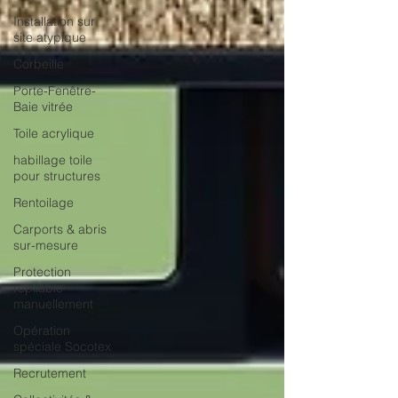
Installation sur
site atypique
Corbeille
Porte-Fenêtre-
Baie vitrée
Toile acrylique
habillage toile
pour structures
Rentoilage
Carports & abris
sur-mesure
Protection
repliable
manuellement
Opération
spéciale Socotex
Recrutement