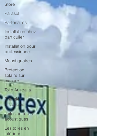
Store
Parasol
Partenaires
Installation chez
particulier
Installation pour
professionnel
Moustiquaires
Protection
solaire sur
mesure
Toile Australia
Chantier
Historique
voiles ou toiles
acoustiques
Les toiles en
intérieur