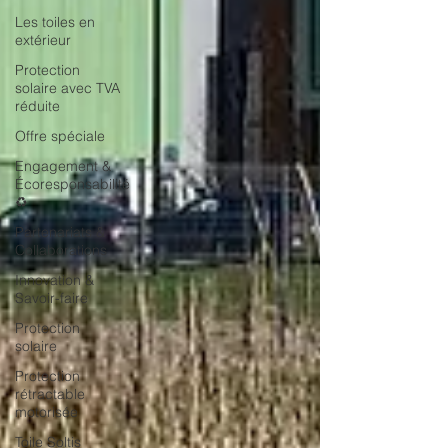
Les toiles en
extérieur
Protection
solaire avec TVA
réduite
Offre spéciale
Engagement &
Écoresponsabilité
♻️
Partenariats &
Collaborations
Innovation &
Savoir-faire
Protection
solaire
Protection
rétractable
motorisée
Toile Soltis