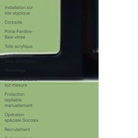
Installation sur
site atypique
Corbeille
Porte-Fenêtre-
Baie vitrée
Toile acrylique
habillage toile
pour structures
Rentoilage
Carports & abris
sur-mesure
Protection
repliable
manuellement
Opération
spéciale Socotex
Recrutement