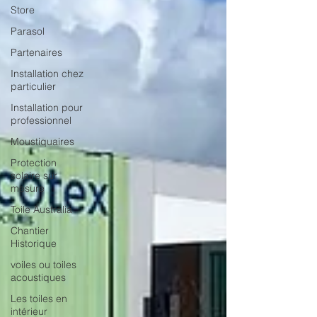
Store
Parasol
Partenaires
Installation chez
particulier
Installation pour
professionnel
Moustiquaires
Protection
solaire sur
mesure
Toile Australia
Chantier
Historique
voiles ou toiles
acoustiques
Les toiles en
intérieur