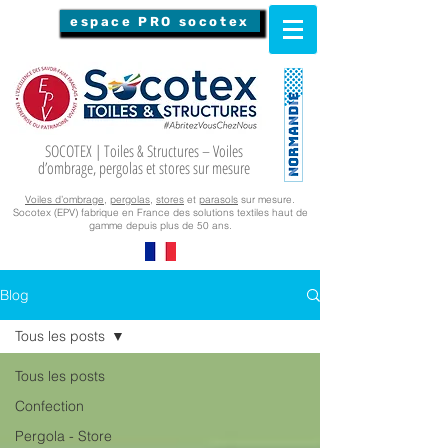
espace PRO socotex
SOCOTEX | Toiles & Structures – Voiles
d’ombrage, pergolas et stores sur mesure
Voiles d’ombrage
,
pergolas
,
stores
et
parasols
sur mesure.
Socotex (EPV) fabrique en France des solutions textiles haut de
gamme depuis plus de 50 ans.
Blog
Tous les posts
Tous les posts
Confection
Pergola - Store