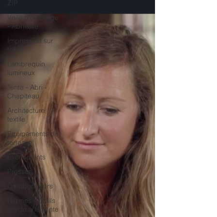
ZIP
Voile d'ombrage
- Abrivoile
Impression sur
toile
Lambrequin
lumineux
Tente - Abri -
Chapiteau
Architecture
textile
Equipements de
terrasse
Evénements
Presses
Collaborateurs
Normes - Outils
d'aide à la vente