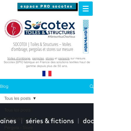
espace PRO socotex
SOCOTEX | Toiles & Structures – Voiles
d’ombrage, pergolas et stores sur mesure
Voiles d’ombrage
,
pergolas
,
stores
et
parasols
sur mesure.
Socotex (EPV) fabrique en France des solutions textiles haut de
gamme depuis plus de 50 ans.
Blog
Tous les posts
Tous les posts
Confection
Pergola - Store