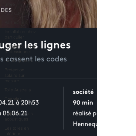
Store
Parasol
Partenaires
Installation chez
particulier
Installation pour
professionnel
Moustiquaires
Protection
solaire sur
mesure
Toile Australia
Chantier
Historique
voiles ou toiles
acoustiques
Les toiles en
intérieur