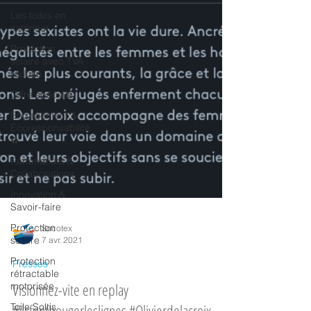
Les toiles en
extérieur
Protection
solaire avec TVA
réduite
Offre spéciale
Engagement &
Écoresponsabilité
♻️
Partenariats &
Collaborations
Innovation &
Savoir-faire
Protection
solaire
Socotex
Protection
7 avr. 2021
rétractable
motorisée
Presses
Toile Soltis