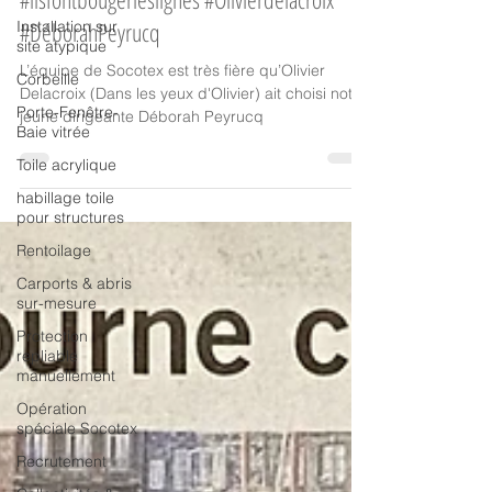
Visionnez-vite en replay
Installation sur
#ilsfontbougerleslignes #Olivierdelacroix
site atypique
#DéborahPeyrucq
Corbeille
Porte-Fenêtre-
L’équipe de Socotex est très fière qu’Olivier
Baie vitrée
Delacroix (Dans les yeux d'Olivier) ait choisi notre
Toile acrylique
jeune dirigeante Déborah Peyrucq
habillage toile
pour structures
Rentoilage
Carports & abris
sur-mesure
Protection
repliable
manuellement
Opération
spéciale Socotex
Recrutement