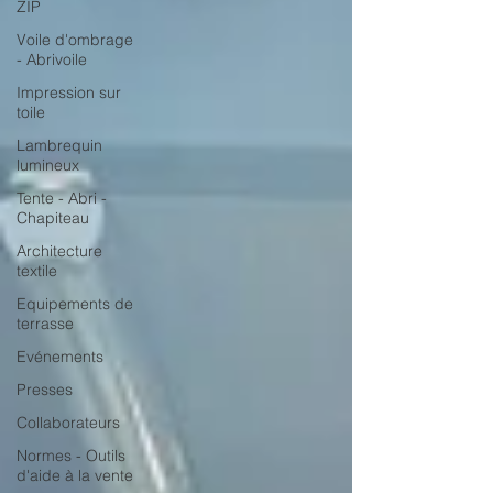
ZIP
Voile d'ombrage
- Abrivoile
Impression sur
toile
Lambrequin
lumineux
Tente - Abri -
Chapiteau
Architecture
textile
Equipements de
terrasse
Evénements
Presses
Collaborateurs
Normes - Outils
d'aide à la vente