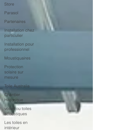
Store
Parasol
Partenaires
Installation chez
particulier
Installation pour
professionnel
Moustiquaires
Protection
solaire sur
mesure
Toile Australia
Chantier
Historique
voiles ou toiles
acoustiques
Les toiles en
intérieur