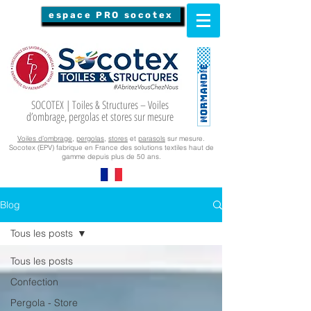
espace PRO socotex
SOCOTEX | Toiles & Structures – Voiles
d’ombrage, pergolas et stores sur mesure
Voiles d’ombrage
,
pergolas
,
stores
et
parasols
sur mesure.
Socotex (EPV) fabrique en France des solutions textiles haut de
gamme depuis plus de 50 ans.
Blog
Tous les posts
Tous les posts
Confection
Pergola - Store