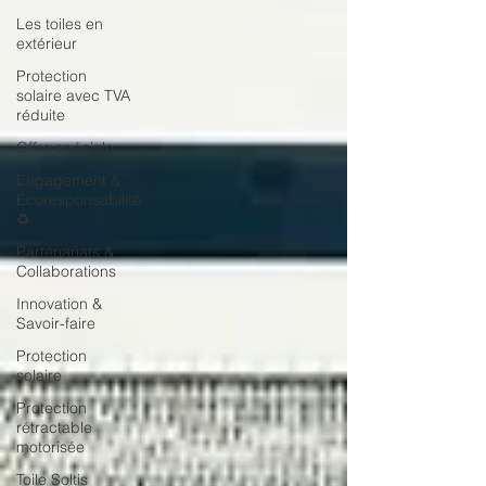
Les toiles en
extérieur
Protection
solaire avec TVA
réduite
Offre spéciale
Engagement &
Écoresponsabilité
♻️
Partenariats &
Collaborations
Innovation &
Savoir-faire
Protection
solaire
Protection
rétractable
motorisée
Toile Soltis