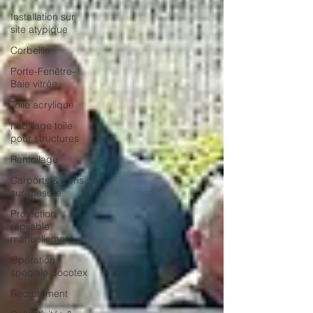
Installation sur
site atypique
Corbeille
Porte-Fenêtre-
Baie vitrée
Toile acrylique
habillage toile
pour structures
Rentoilage
Carports & abris
sur-mesure
Protection
repliable
manuellement
Opération
spéciale Socotex
Recrutement