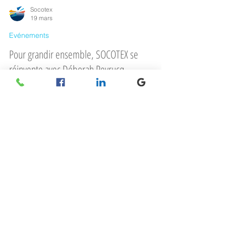
Socotex
19 mars
Evénements
Pour grandir ensemble, SOCOTEX se
réinvente avec Déborah Peyrucq
Chez Socotex, notre métier consiste à créer de
l’ombre…Mais aujourd’hui, nous sommes plutôt là
pour mettre l’entreprise en pleine lumière. C’est
avec cette phrase pleine de sens que Déborah
Peyrucq a ouvert l’inauguration de la nouvelle
usine Socotex à Honfleur, les 12 et 13 mars 2026.