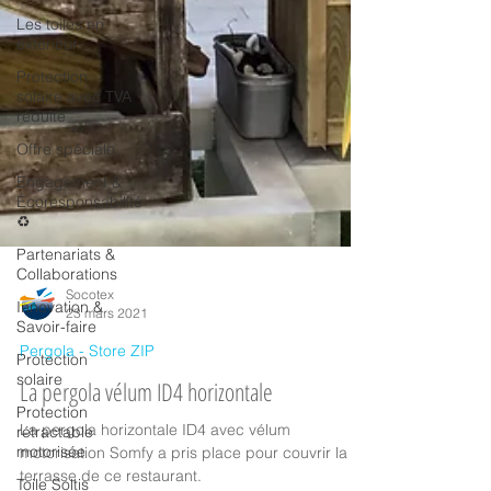
Les toiles en
extérieur
Protection
solaire avec TVA
réduite
Offre spéciale
Engagement &
Écoresponsabilité
♻️
Partenariats &
Collaborations
Innovation &
Savoir-faire
Socotex
23 mars 2021
Protection
solaire
Pergola - Store ZIP
Protection
La pergola vélum ID4 horizontale
rétractable
motorisée
La pergola horizontale ID4 avec vélum
Toile Soltis