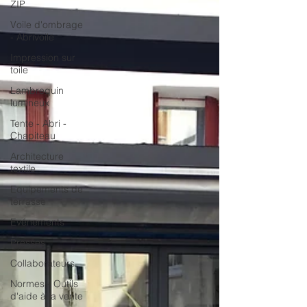
ZIP
Voile d'ombrage
- Abrivoile
Impression sur
toile
Lambrequin
lumineux
Tente - Abri -
Chapiteau
Architecture
textile
Equipements de
terrasse
Evénements
Presses
Collaborateurs
Normes - Outils
d'aide à la vente