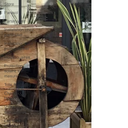
Store
Parasol
Partenaires
Installation chez
particulier
Installation pour
professionnel
Moustiquaires
Protection
solaire sur
mesure
Toile Australia
Chantier
Historique
voiles ou toiles
acoustiques
Les toiles en
intérieur