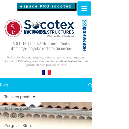
espace PRO socotex
SOCOTEX | Toiles & Structures – Voiles
d’ombrage, pergolas et stores sur mesure
Voiles d’ombrage
,
pergolas
,
stores
et
parasols
sur mesure.
Socotex (EPV) fabrique en France des solutions textiles haut de
gamme depuis plus de 50 ans.
Blog
Tous les posts
Tous les posts
Confection
Pergola - Store