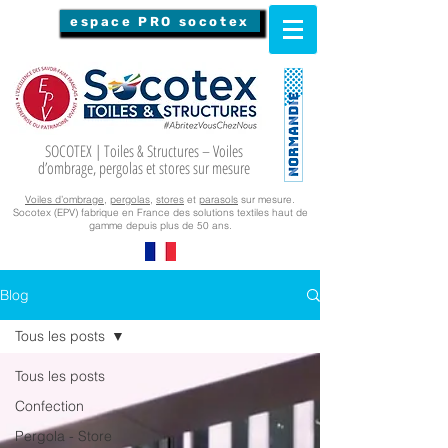
espace PRO socotex
SOCOTEX | Toiles & Structures – Voiles
d’ombrage, pergolas et stores sur mesure
Voiles d’ombrage
,
pergolas
,
stores
et
parasols
sur mesure.
Socotex (EPV) fabrique en France des solutions textiles haut de
gamme depuis plus de 50 ans.
Blog
Tous les posts
Tous les posts
Confection
Pergola - Store