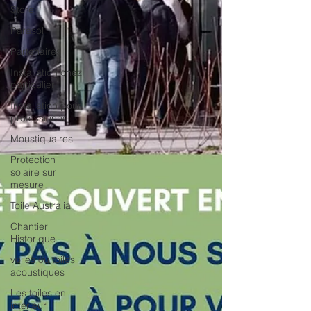
Store
Parasol
Partenaires
Installation chez
particulier
Installation pour
professionnel
Moustiquaires
Protection
solaire sur
mesure
Toile Australia
Chantier
Historique
voiles ou toiles
acoustiques
Les toiles en
intérieur