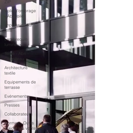
ZIP
Voile d'ombrage
- Abrivoile
Impression sur
toile
Lambrequin
lumineux
Tente - Abri -
Chapiteau
Architecture
textile
Equipements de
terrasse
Evénements
Presses
Collaborateurs
Normes - Outils
d'aide à la vente