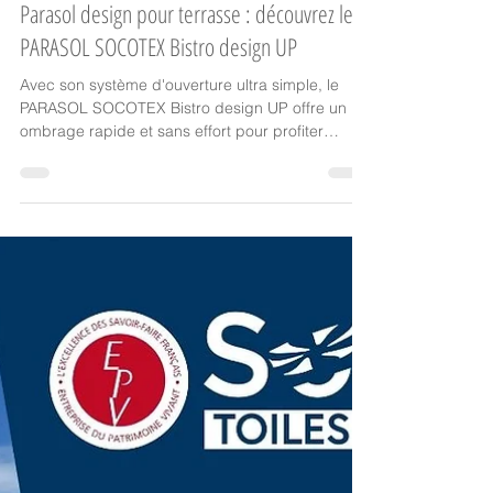
25 juin
Parasol
Parasol design pour terrasse : découvrez le
PARASOL SOCOTEX Bistro design UP
Avec son système d'ouverture ultra simple, le
PARASOL SOCOTEX Bistro design UP offre un
ombrage rapide et sans effort pour profiter
pleinement de votre terrasse dès les premiers
rayons de soleil.