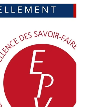
Reportage SOCOTEX sur le JT de France 3
Normandie
Découvrez le reportage SOCOTEX diffusé sur le
JT de France 3 Normandie : savoir-faire,
protection solaire et fabrication sur mesure Made
in France.