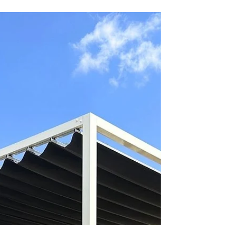
protection solaire sur mesure, recrute un(e)
Technico-Commercial(e) Itinérant(e) pour
développer son secteur Est / Nord-Est (25
départements). CDI, véhicule de fonction,
variable déplafonné. Profils juniors motivés
bienvenus.