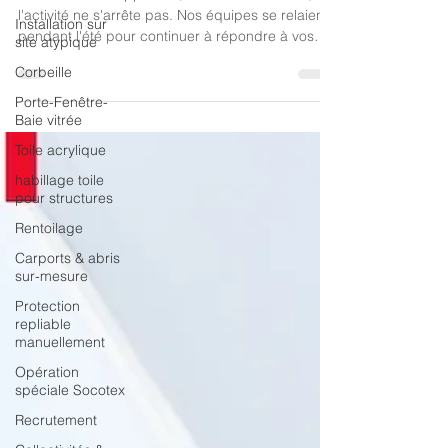
Installation sur
Le mois d'août approche, mais chez Socotex,
site atypique
l'activité ne s'arrête pas. Nos équipes se relaient
Corbeille
pendant l'été pour continuer à répondre à vos
demandes, congés ou pas.
Porte-Fenêtre-
Baie vitrée
Toile acrylique
habillage toile
pour structures
Rentoilage
Carports & abris
sur-mesure
Protection
repliable
manuellement
Opération
spéciale Socotex
Recrutement