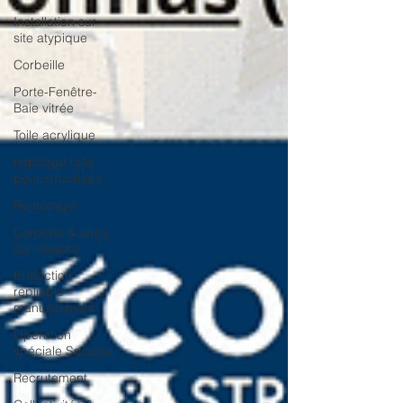
Installation sur
site atypique
Corbeille
Porte-Fenêtre-
Baie vitrée
Toile acrylique
habillage toile
pour structures
Rentoilage
Carports & abris
sur-mesure
Protection
repliable
manuellement
Opération
spéciale Socotex
Recrutement