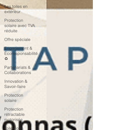
Les toiles en
extérieur
Protection
solaire avec TVA
réduite
Offre spéciale
Engagement &
Écoresponsabilité
♻️
Partenariats &
Collaborations
Innovation &
Savoir-faire
Protection
solaire
Protection
rétractable
motorisée
Toile Soltis