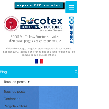
espace PRO socotex
SOCOTEX | Toiles & Structures – Voiles
d’ombrage, pergolas et stores sur mesure
Voiles d’ombrage
,
pergolas
,
stores
et
parasols
sur mesure.
Socotex (EPV) fabrique en France des solutions textiles haut de
gamme depuis plus de 50 ans.
Blog
Tous les posts
Tous les posts
Confection
Pergola - Store