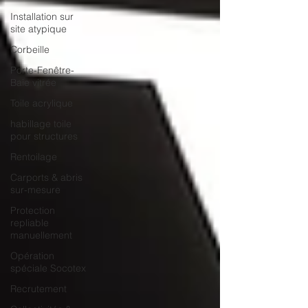
Installation sur
site atypique
Corbeille
Porte-Fenêtre-
Baie vitrée
Toile acrylique
habillage toile
pour structures
Rentoilage
Carports & abris
sur-mesure
Protection
repliable
manuellement
Opération
spéciale Socotex
Recrutement