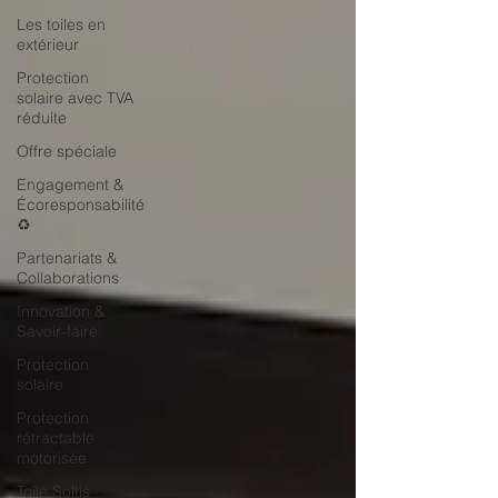
Les toiles en
extérieur
Protection
solaire avec TVA
réduite
Offre spéciale
Engagement &
Écoresponsabilité
♻️
Partenariats &
Collaborations
Innovation &
Savoir-faire
Protection
solaire
Protection
rétractable
motorisée
Toile Soltis