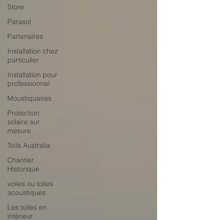
Store
Parasol
Partenaires
Installation chez
particulier
Installation pour
professionnel
Moustiquaires
Protection
solaire sur
mesure
Toile Australia
Chantier
Historique
voiles ou toiles
acoustiques
Les toiles en
intérieur