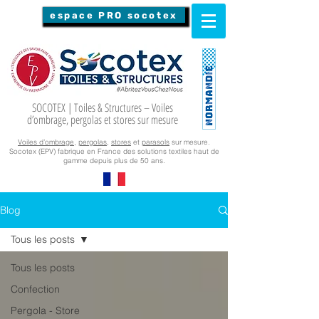
espace PRO socotex
SOCOTEX | Toiles & Structures – Voiles
d’ombrage, pergolas et stores sur mesure
Voiles d’ombrage
,
pergolas
,
stores
et
parasols
sur mesure.
Socotex (EPV) fabrique en France des solutions textiles haut de
gamme depuis plus de 50 ans.
Blog
Tous les posts
Tous les posts
Confection
Pergola - Store