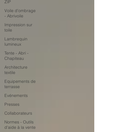
ZIP
Voile d'ombrage
- Abrivoile
Impression sur
toile
Lambrequin
lumineux
Tente - Abri -
Chapiteau
Architecture
textile
Equipements de
terrasse
Evénements
Presses
Collaborateurs
Normes - Outils
d'aide à la vente