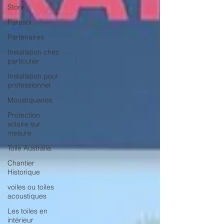
Store
Parasol
Partenaires
Installation chez
particulier
Installation pour
professionnel
Moustiquaires
Protection
solaire sur
mesure
Toile Australia
Chantier
Historique
voiles ou toiles
acoustiques
Les toiles en
intérieur