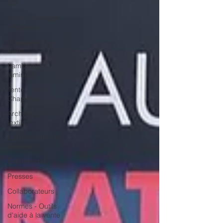
ZIP
Voile d'ombrage
- Abrivoile
Impression sur
toile
Lambrequin
lumineux
Tente - Abri -
Chapiteau
Architecture
textile
Equipements de
terrasse
Evénements
Presses
Collaborateurs
Normes - Outils
d'aide à la vente