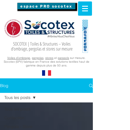
espace PRO socotex
SOCOTEX | Toiles & Structures – Voiles
d’ombrage, pergolas et stores sur mesure
Voiles d’ombrage
,
pergolas
,
stores
et
parasols
sur mesure.
Socotex (EPV) fabrique en France des solutions textiles haut de
gamme depuis plus de 50 ans.
Blog
Tous les posts
Tous les posts
Confection
Pergola - Store