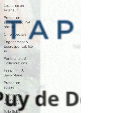
Les toiles en
extérieur
Protection
solaire avec TVA
réduite
Offre spéciale
Engagement &
Écoresponsabilité
♻️
Partenariats &
Collaborations
Innovation &
Savoir-faire
Protection
solaire
Protection
rétractable
motorisée
Toile Soltis