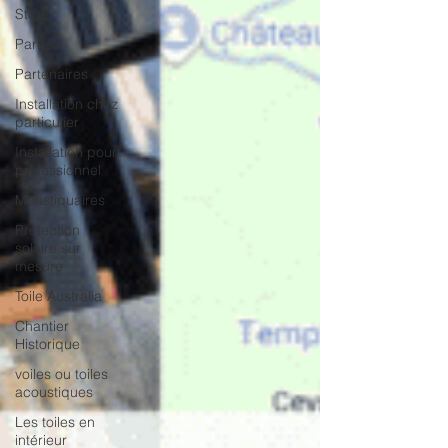
Store
Parasol
Partenaires
Installation chez
particulier
Installation pour
professionnel
Moustiquaires
Protection
solaire sur
mesure
Toile Australia
Chantier
Historique
voiles ou toiles
acoustiques
Les toiles en
intérieur