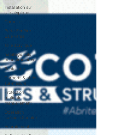
Installation sur
site atypique
Corbeille
Porte-Fenêtre-
Baie vitrée
Toile acrylique
habillage toile
pour structures
Rentoilage
Carports & abris
sur-mesure
Protection
repliable
manuellement
Opération
spéciale Socotex
Recrutement