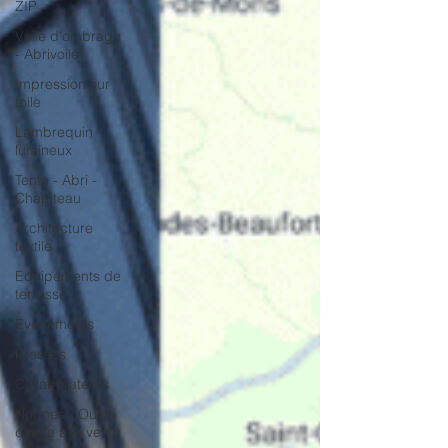
ZIP
Voile d'ombrage
- Abrivoile
Impression sur
toile
Lambrequin
lumineux
Tente - Abri -
Chapiteau
Architecture
textile
Equipements de
terrasse
Evénements
Presses
Collaborateurs
Normes - Outils
d'aide à la vente