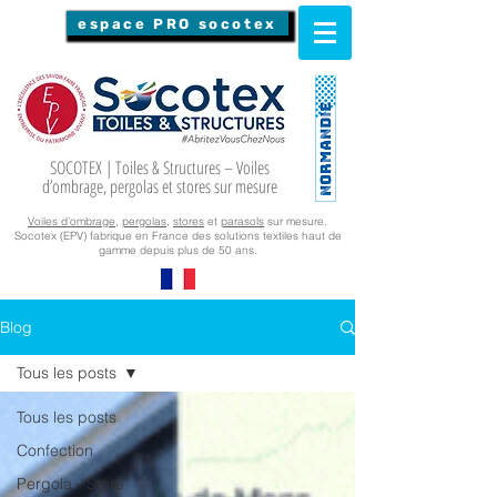
espace PRO socotex
SOCOTEX | Toiles & Structures – Voiles
d’ombrage, pergolas et stores sur mesure
Voiles d’ombrage
,
pergolas
,
stores
et
parasols
sur mesure.
Socotex (EPV) fabrique en France des solutions textiles haut de
gamme depuis plus de 50 ans.
Blog
Tous les posts
Tous les posts
Confection
Pergola - Store