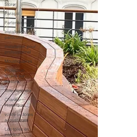
Store
Parasol
Partenaires
Installation chez
particulier
Installation pour
professionnel
Moustiquaires
Protection
solaire sur
mesure
Toile Australia
Chantier
Historique
voiles ou toiles
acoustiques
Les toiles en
intérieur