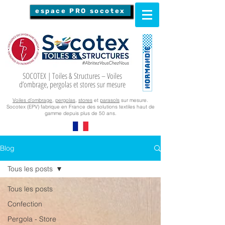
espace PRO socotex
SOCOTEX | Toiles & Structures – Voiles
d’ombrage, pergolas et stores sur mesure
Voiles d’ombrage
,
pergolas
,
stores
et
parasols
sur mesure.
Socotex (EPV) fabrique en France des solutions textiles haut de
gamme depuis plus de 50 ans.
Blog
Tous les posts
Tous les posts
Confection
Pergola - Store