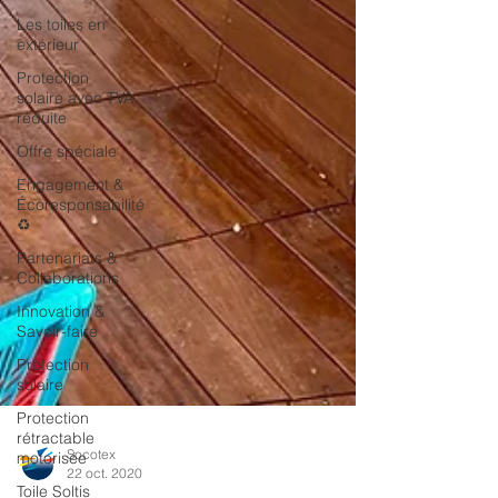
Les toiles en
extérieur
Protection
solaire avec TVA
réduite
Offre spéciale
Engagement &
Écoresponsabilité
♻️
Partenariats &
Collaborations
Innovation &
Savoir-faire
Protection
solaire
Protection
rétractable
motorisée
Socotex
Toile Soltis