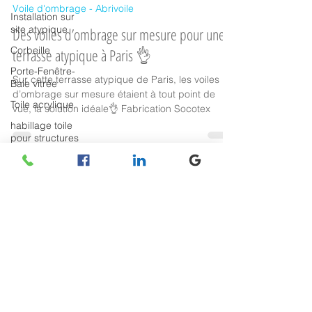
22 oct. 2020
Installation sur
Voile d'ombrage - Abrivoile
site atypique
Des voiles d’ombrage sur mesure pour une
Corbeille
terrasse atypique à Paris 👌
Porte-Fenêtre-
Baie vitrée
Sur cette terrasse atypique de Paris, les voiles
Toile acrylique
d’ombrage sur mesure étaient à tout point de
habillage toile
vue, la solution idéale👌 Fabrication Socotex
pour structures
Rentoilage
Carports & abris
sur-mesure
Retrouvez-nous
Protection
repliable
manuellement
Opération
spéciale Socotex
Recrutement