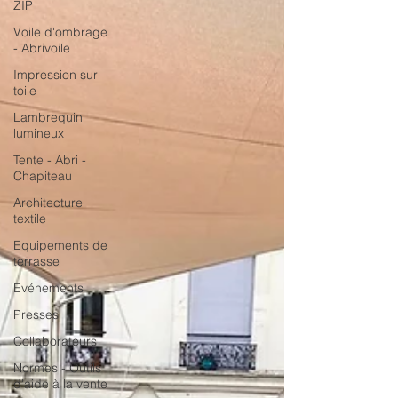
ZIP
Voile d'ombrage
- Abrivoile
Impression sur
toile
Lambrequin
lumineux
Tente - Abri -
Chapiteau
Architecture
textile
Equipements de
terrasse
Evénements
Presses
Collaborateurs
Normes - Outils
d'aide à la vente