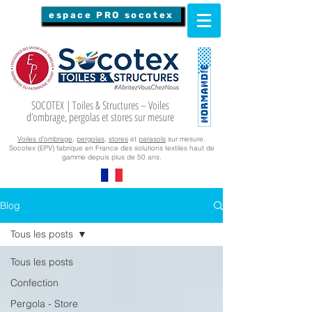
espace PRO socotex
SOCOTEX | Toiles & Structures – Voiles
d’ombrage, pergolas et stores sur mesure
Voiles d’ombrage
,
pergolas
,
stores
et
parasols
sur mesure.
Socotex (EPV) fabrique en France des solutions textiles haut de
gamme depuis plus de 50 ans.
Blog
Tous les posts
Tous les posts
Confection
Pergola - Store