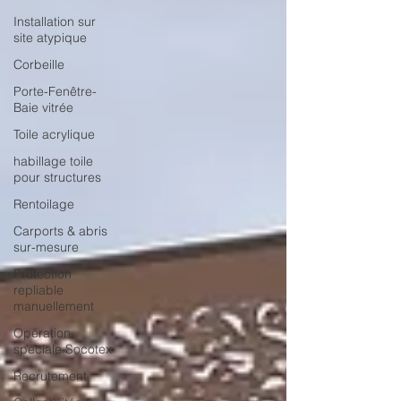
Installation sur
site atypique
Corbeille
Porte-Fenêtre-
Baie vitrée
Toile acrylique
habillage toile
pour structures
Rentoilage
Carports & abris
sur-mesure
Protection
repliable
manuellement
Opération
spéciale Socotex
Recrutement