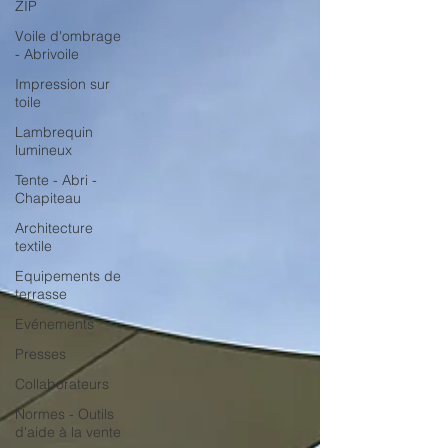
ZIP
Voile d'ombrage
- Abrivoile
Impression sur
toile
Lambrequin
lumineux
Tente - Abri -
Chapiteau
Architecture
textile
Equipements de
terrasse
Evénements
Presses
Collaborateurs
Normes - Outils
d'aide à la vente