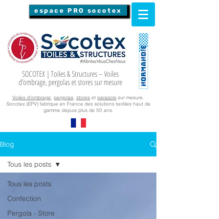
espace PRO socotex
SOCOTEX | Toiles & Structures – Voiles
d’ombrage, pergolas et stores sur mesure
Voiles d’ombrage
,
pergolas
,
stores
et
parasols
sur mesure.
Socotex (EPV) fabrique en France des solutions textiles haut de
gamme depuis plus de 50 ans.
Blog
Tous les posts
Tous les posts
Confection
Pergola - Store