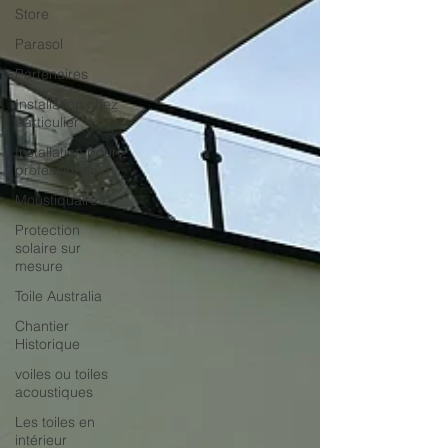
Store
Parasol
Partenaires
Installation chez
particulier
Installation pour
professionnel
Moustiquaires
Protection
solaire sur
mesure
Toile Australia
Chantier
Historique
voiles ou toiles
acoustiques
Les toiles en
intérieur