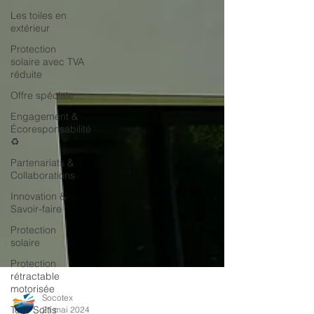
Les toiles en
extérieur
Protection
solaire avec TVA
réduite
Offre spéciale
Engagement &
Écoresponsabilité
♻️
Partenariats &
Collaborations
Innovation &
Savoir-faire
Protection
solaire
Protection
rétractable
motorisée
Toile Soltis