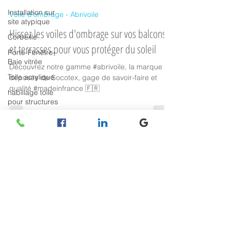
Socotex
Installation sur
21 mai 2024
site atypique
Voile d'ombrage - Abrivoile
Corbeille
Hissez les voiles d'ombrage sur vos balcons
Porte-Fenêtre-
Baie vitrée
et terrasses pour vous protéger du soleil
Toile acrylique
Découvrez notre gamme #abrivoile, la marque
habillage toile
déposée de Socotex, gage de savoir-faire et
pour structures
qualité #madeinfrance 🇫🇷
Rentoilage
Carports & abris
sur-mesure
Protection
Retrouvez-nous
repliable
manuellement
Opération
spéciale Socotex
Recrutement