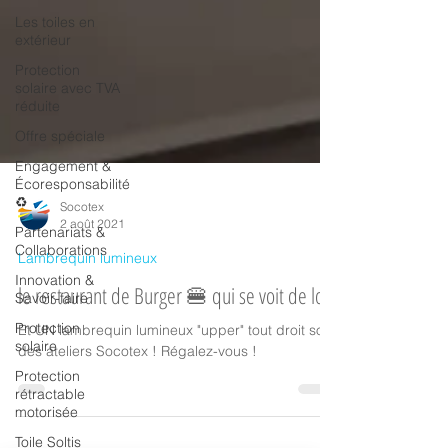
Les toiles en
extérieur
Protection
solaire avec TVA
réduite
Offre spéciale
Engagement &
Écoresponsabilité
♻️
Partenariats &
Socotex
Collaborations
2 août 2021
Innovation &
Lambrequin lumineux
Savoir-faire
le restaurant de Burger 🍔 qui se voit de loin
Protection
solaire
Et UN lambrequin lumineux "upper" tout droit sorti
Protection
des ateliers Socotex ! Régalez-vous !
rétractable
motorisée
Toile Soltis