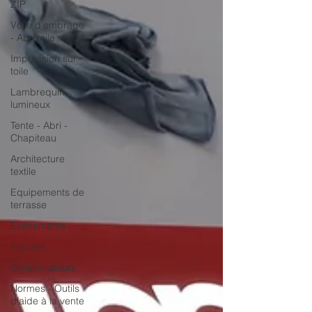
ZIP
Voile d'ombrage
- Abrivoile
Impression sur
toile
Lambrequin
lumineux
Tente - Abri -
Chapiteau
Architecture
textile
Equipements de
terrasse
Evénements
Presses
Collaborateurs
Normes - Outils
d'aide à la vente