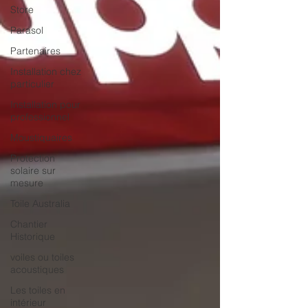
Store
Parasol
Partenaires
Installation chez
particulier
Installation pour
professionnel
Moustiquaires
Protection
solaire sur
mesure
Toile Australia
Chantier
Historique
voiles ou toiles
acoustiques
Les toiles en
intérieur