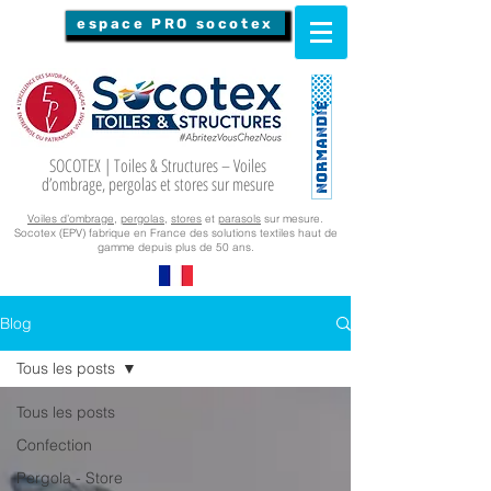
espace PRO socotex
SOCOTEX | Toiles & Structures – Voiles
d’ombrage, pergolas et stores sur mesure
Voiles d’ombrage
,
pergolas
,
stores
et
parasols
sur mesure.
Socotex (EPV) fabrique en France des solutions textiles haut de
gamme depuis plus de 50 ans.
Blog
Tous les posts
Tous les posts
Confection
Pergola - Store