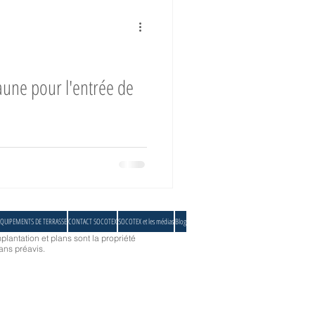
Collaborateurs
aune pour l'entrée de
hantier Historique
en précontraint 502, protégez
TVA réduite
QUIPEMENTS DE TERRASSE
CONTACT SOCOTEX
SOCOTEX et les médias
Blog
oir-faire
plantation et plans sont la propriété
ans préavis.