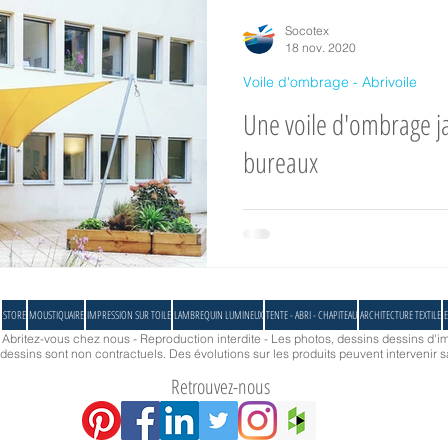
ture textile
Equipements de terrasse
Evénements
Presses
Socotex
18 nov. 2020
Voile d'ombrage - Abrivoile
Store
Parasol
Partenaires
Installation chez particulier
Une voile d'ombrage j
bureaux
oustiquaires
Protection solaire sur mesure
Toile Australia
C
Voile d'ombrage, Abrivoile, 
l'espace avec légèreté !
toiles en intérieur
Les toiles en extérieur
Protection solaire avec 
STORE
MOUSTIQUAIRE
IMPRESSION SUR TOILE
LAMBREQUIN LUMINEUX
TENTE - ABRI - CHAPITEAU
ARCHITECTURE TEXTILE
E
responsabilité ♻️
Partenariats & Collaborations
Innovation & Sav
- Abritez-vous chez nous - Reproduction interdite - Les photos, dessins dessins d'im
essins sont non contractuels. Des évolutions sur les produits peuvent intervenir s
Retrouvez-nous