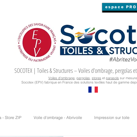
espace PRO
SOCOTEX | Toiles & Structures – Voiles d’ombrage, pergolas et
Voiles d’ombrage
,
pergolas
,
stores
et
parasols
sur mesure
Socotex (EPV) fabrique en France des solutions textiles haut de gamme depu
a - Store ZIP
Voile d'ombrage - Abrivoile
Impression sur toile