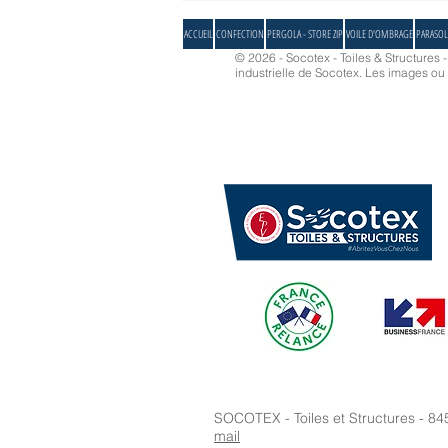
l'été et de votre extérieur à 100 %
ACCUEIL
CONFECTION
PERGOLA - STORE ZIP
VOILE D'OMBRAGE
PARASOL
© 2026 - Socotex - Toiles & Structures 
industrielle de Socotex.
Les images ou d
SOCOTEX - Toiles et Structures - 84
mail