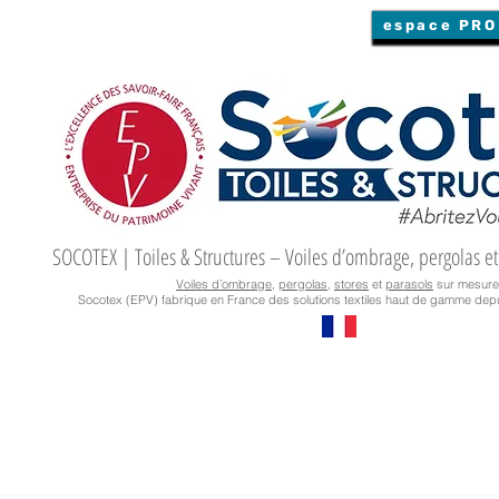
espace PRO
SOCOTEX | Toiles & Structures – Voiles d’ombrage, pergolas et
Voiles d’ombrage
,
pergolas
,
stores
et
parasols
sur mesure
Socotex (EPV) fabrique en France des solutions textiles haut de gamme depu