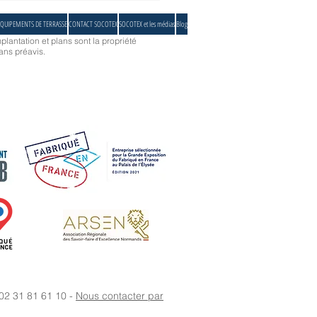
age Abrivoile Socotex
QUIPEMENTS DE TERRASSE
CONTACT SOCOTEX
SOCOTEX et les médias
Blog
plantation et plans sont la propriété
ans préavis.
 02 31 81 61 10 -
Nous contacter par