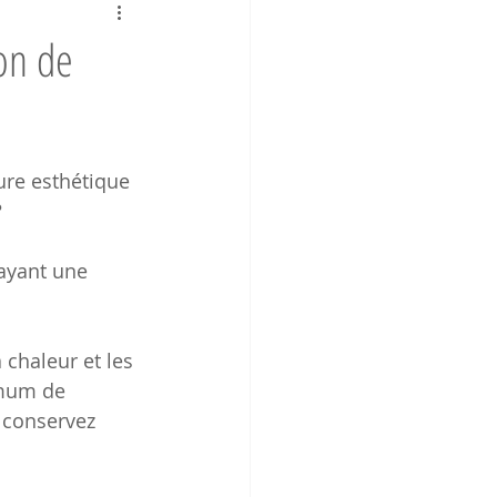
ion de
re esthétique 
 
 ayant une 
 chaleur et les 
imum de 
s conservez 