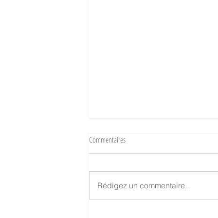
Commentaires
Rédigez un commentaire...
La pergola ID3 vélum pour profiter de