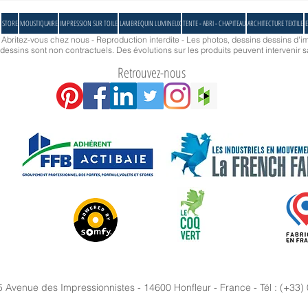
DUO
d'ombr
STORE
MOUSTIQUAIRE
IMPRESSION SUR TOILE
LAMBREQUIN LUMINEUX
TENTE - ABRI - CHAPITEAU
ARCHITECTURE TEXTILE
E
- Abritez-vous chez nous - Reproduction interdite - Les photos, dessins dessins d'im
essins sont non contractuels. Des évolutions sur les produits peuvent intervenir s
Retrouvez-nous
5 Avenue des Impressionnistes - 14600 Honfleur - France - Tél : (+33)