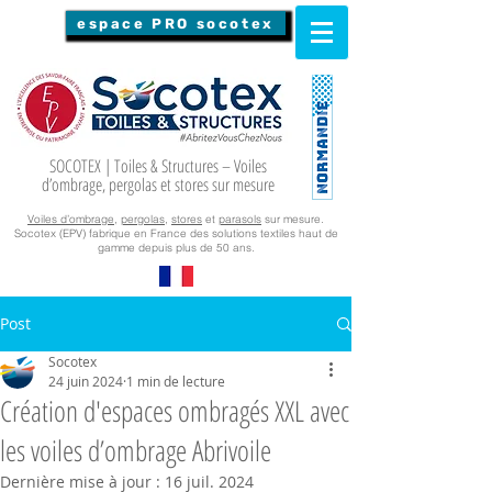
espace PRO socotex
SOCOTEX | Toiles & Structures – Voiles
d’ombrage, pergolas et stores sur mesure
Voiles d’ombrage
,
pergolas
,
stores
et
parasols
sur mesure.
Socotex (EPV) fabrique en France des solutions textiles haut de
gamme depuis plus de 50 ans.
Post
Socotex
24 juin 2024
1 min de lecture
Création d'espaces ombragés XXL avec
les voiles d’ombrage Abrivoile
Dernière mise à jour :
16 juil. 2024