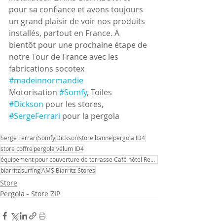
pour sa confiance et avons toujours 
un grand plaisir de voir nos produits 
installés, partout en France. A 
bientôt pour une prochaine étape de 
notre Tour de France avec les 
fabrications socotex 
#madeinnormandie
Motorisation 
#Somfy
, Toiles 
#Dickson
 pour les stores, 
#SergeFerrari
 pour la pergola
Serge Ferrari
Somfy
Dickson
store banne
pergola ID4
store coffre
pergola vélum ID4
équipement pour couverture de terrasse Café hôtel Restaurant
biarritz
surfing
AMS Biarritz Stores
Store
Pergola - Store ZIP