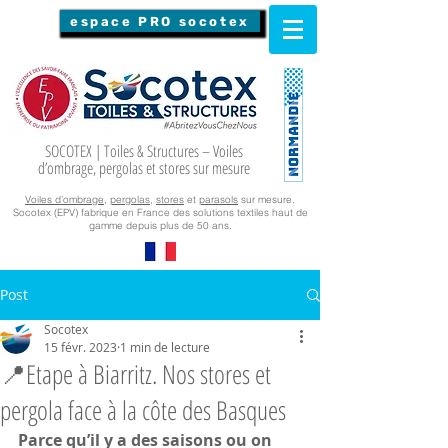
espace PRO socotex
SOCOTEX | Toiles & Structures – Voiles
d’ombrage, pergolas et stores sur mesure
Voiles d’ombrage
,
pergolas
,
stores
et
parasols
sur mesure.
Socotex (EPV) fabrique en France des solutions textiles haut de
gamme depuis plus de 50 ans.
Post
Socotex
15 févr. 2023
1 min de lecture
📍Etape à Biarritz. Nos stores et
pergola face à la côte des Basques
Parce qu’il y a des saisons ou on 