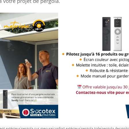
 à votre projet de pergola.
t extérieur
pergola sur mesure
confort extérieur
pergola toile
pergola design
t