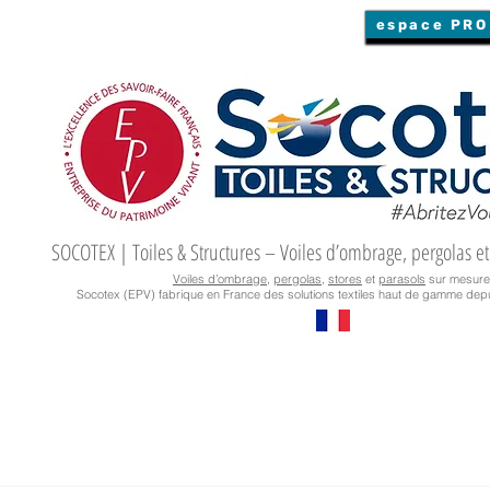
espace PRO
SOCOTEX | Toiles & Structures – Voiles d’ombrage, pergolas et
Voiles d’ombrage
,
pergolas
,
stores
et
parasols
sur mesure
Socotex (EPV) fabrique en France des solutions textiles haut de gamme depu