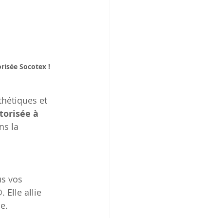
risée Socotex !
thétiques et 
orisée à 
ns la 
s vos 
®
. Elle allie 
e.