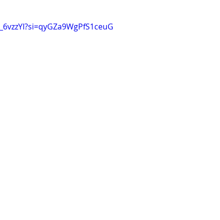
c_6vzzYI?si=qyGZa9WgPfS1ceuG