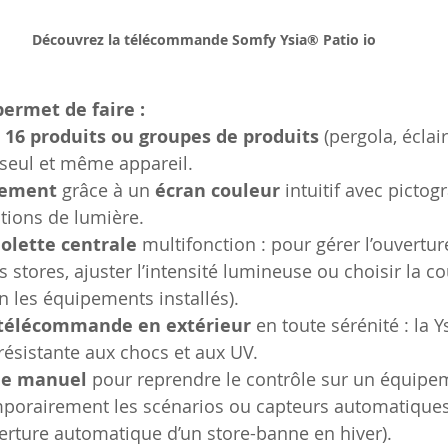
Découvrez la télécommande Somfy Ysia® Patio io
permet de faire :
à 16 produits ou groupes de produits
 (pergola, éclair
 seul et même appareil.
lement
 grâce à un 
écran couleur
 intuitif avec pictog
tions de lumière.
olette centrale
 multifonction : pour gérer l’ouverture
s stores, ajuster l’intensité lumineuse ou choisir la c
on les équipements installés).
e télécommande en extérieur
 en toute sérénité : la Y
 résistante aux chocs et aux UV.
de manuel
 pour reprendre le contrôle sur un équipe
mporairement les scénarios ou capteurs automatiques 
erture automatique d’un store-banne en hiver).