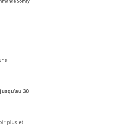
ommande Somfy 
une 
jusqu’au 30 
ir plus et 