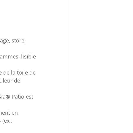
age, store, 
rammes, lisible 
 de la toile de 
ouleur de 
sia® Patio est 
ment en 
(ex : 