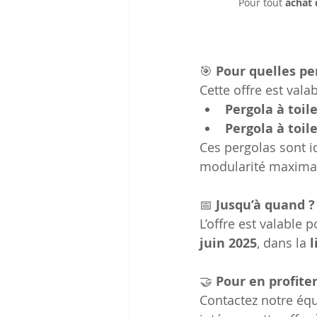
Pour tout 
achat 
🎯
 Pour quelles pe
Cette offre est valab
Pergola à toil
Pergola à toil
Ces pergolas sont i
modularité maximale
📅
 Jusqu’à quand ?
L’offre est valable
juin 2025
, dans la 
l
🤝
 Pour en profiter
Contactez notre équ