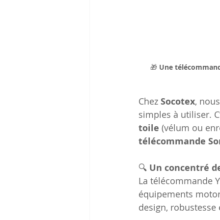
🎁
 Une télécommande
Chez 
Socotex
, nous
simples à utiliser. 
toile
 (vélum ou enr
télécommande Som
🔍
 Un concentré de
La télécommande Ysi
équipements motoris
design, robustesse 