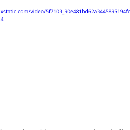
wixstatic.com/video/5f7103_90e481bd62a3445895194f
p4